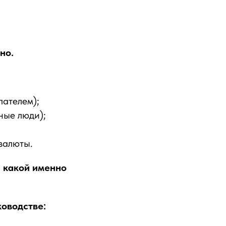
но.
пателем);
ные люди);
валюты.
, какой именно
ководстве: