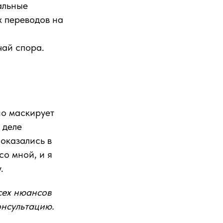
альные
х переводов на
чай спора.
но маскирует
 деле
 оказались в
со мной, и я
.
сех нюансов
онсультацию.