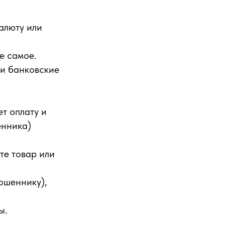
алюту или
е самое.
ши банковские
т оплату и
енника)
те товар или
мошеннику),
ы.