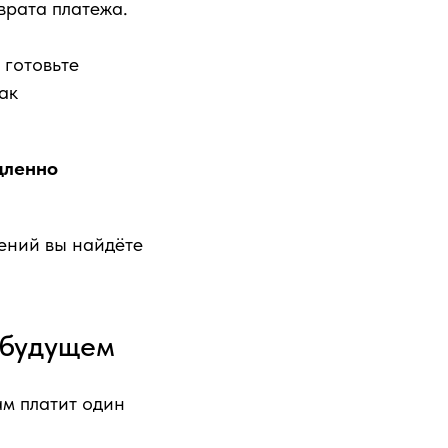
врата платежа.
 готовьте
ак
дленно
ений вы найдёте
 будущем
м платит один