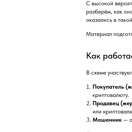
С высокой вероят
разберём, как он
оказались в тако
Материал подгото
Как работа
В схеме участвую
Покупатель (ж
криптовалюту.
Продавец (же
или криптовалю
Мошенник
— о