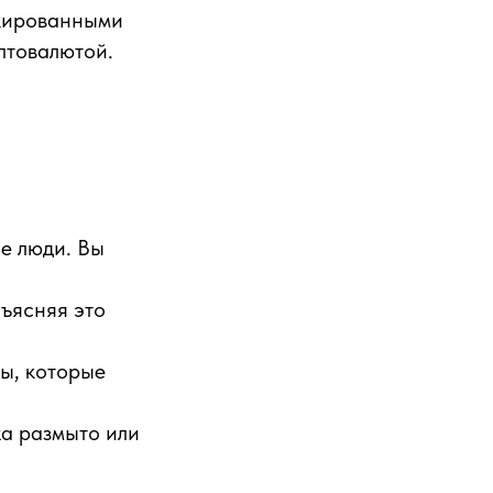
окированными
птовалютой.
ые люди. Вы
бъясняя это
ты, которые
жа размыто или