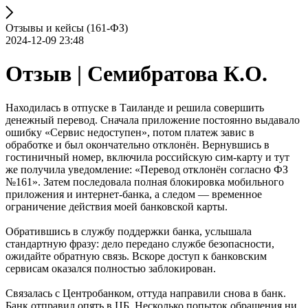
Отзывы и кейсы (161-ФЗ)
2024-12-09 23:48
Отзыв | Семибратова К.О.
Находилась в отпуске в Таиланде и решила совершить
денежный перевод. Сначала приложение постоянно выдавало
ошибку «Сервис недоступен», потом платеж завис в
обработке и был окончательно отклонён. Вернувшись в
гостиничный номер, включила российскую сим-карту и тут
же получила уведомление: «Перевод отклонён согласно ФЗ
№161». Затем последовала полная блокировка мобильного
приложения и интернет-банка, а следом — временное
ограничение действия моей банковской карты.
Обратившись в службу поддержки банка, услышала
стандартную фразу: дело передано службе безопасности,
ожидайте обратную связь. Вскоре доступ к банковским
сервисам оказался полностью заблокирован.
Связалась с Центробанком, оттуда направили снова в банк.
Банк отправил опять в ЦБ. Несколько попыток обращения ни