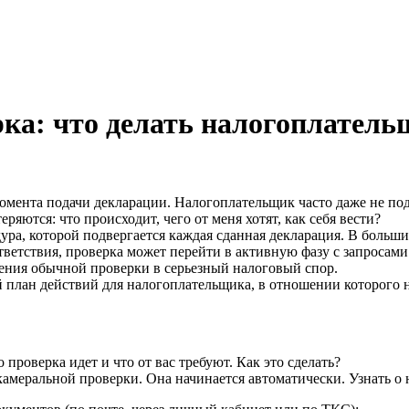
ка: что делать налогоплател
мента подачи декларации. Налогоплательщик часто даже не подоз
яются: что происходит, чего от меня хотят, как себя вести?
ура, которой подвергается каждая сданная декларация. В больши
ветствия, проверка может перейти в активную фазу с запросами
щения обычной проверки в серьезный налоговый спор.
 план действий для налогоплательщика, в отношении которого н
роверка идет и что от вас требуют. Как это сделать?
камеральной проверки. Она начинается автоматически. Узнать о