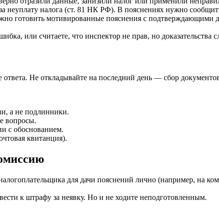
верно отразили данные, занизили налог или применили неправи
 неуплату налога (ст. 81 НК РФ). В пояснениях нужно сообщить
жно готовить мотивированные пояснения с подтверждающими до
шибка, или считаете, что инспектор не прав, но доказательства 
е ответа. Не откладывайте на последний день — сбор документов
и, а не подлинники.
е вопросы.
ии с обоснованием.
очтовая квитанция).
комиссию
алогоплательщика для дачи пояснений лично (например, на ком
ести к штрафу за неявку. Но и не ходите неподготовленным.