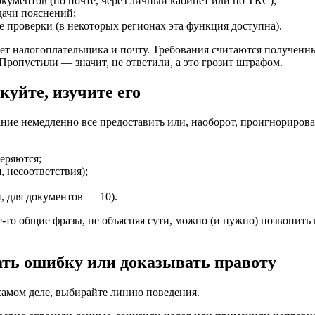
кументов (по почте, через личный кабинет или по ТКС);
дачи пояснений;
 проверки (в некоторых регионах эта функция доступна).
нет налогоплательщика и почту. Требования считаются получен
Пропустили — значит, не ответили, а это грозит штрафом.
уйте, изучите его
ние немедленно все предоставить или, наоборот, проигнорирова
еряются;
 несоответствия);
, для документов — 10).
-то общие фразы, не объясняя сути, можно (и нужно) позвонить 
ать ошибку или доказывать правоту
 самом деле, выбирайте линию поведения.