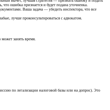
льный вычет, лучшая стратегия — признать ошибку и подать
, что ошибка признается и будет подана уточненка.
кументами. Ваша задача — убедить инспектора, что все
слабые, лучше проконсультироваться с адвокатом.
 может занять время.
иссию по легализации налоговой базы или на допрос). Это