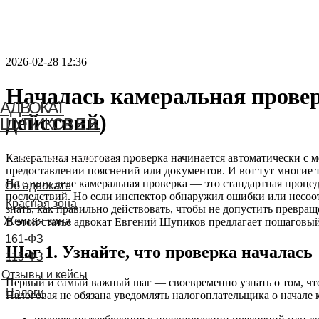
2026-02-28 12:36
Началась камеральная провер
АДВОКАТ
действий)
ШУПИКОВ Е.В.
Связаться с адвокатом
Камеральная налоговая проверка начинается автоматически с мо
предоставлении пояснений или документов. И вот тут многие тер
На самом деле камеральная проверка — это стандартная процед
Об адвокате
последствий. Но если инспектор обнаружил ошибки или несоот
Красная зона
знать, как правильно действовать, чтобы не допустить превра
Желтая зона
В этой статье адвокат Евгений Шупиков предлагает пошаговый
161-ФЗ
Шаг 1. Узнайте, что проверка началась
115-ФЗ
Отзывы и кейсы
Первый и самый важный шаг — своевременно узнать о том, что п
Налоги
Налоговая не обязана уведомлять налогоплательщика о начале 