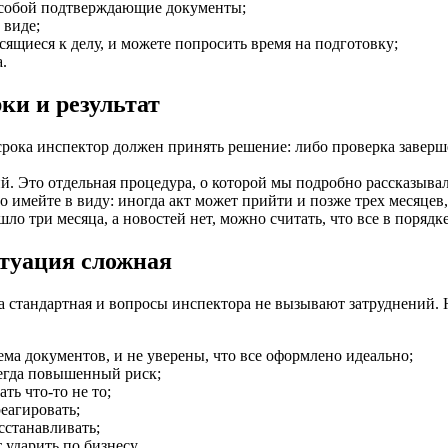
с собой подтверждающие документы;
 виде;
сящиеся к делу, и можете попросить время на подготовку;
.
ки и результат
срока инспектор должен принять решение: либо проверка заверше
ний. Это отдельная процедура, о которой мы подробно рассказыва
о имейте в виду: иногда акт может прийти и позже трех месяцев
ло три месяца, а новостей нет, можно считать, что все в порядке
итуация сложная
стандартная и вопросы инспектора не вызывают затруднений. Но
ма документов, и не уверены, что все оформлено идеально;
егда повышенный риск;
ть что-то не то;
реагировать;
сстанавливать;
ударить по бизнесу.