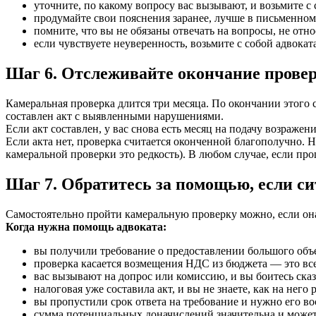
уточните, по какому вопросу вас вызывают, и возьмите 
продумайте свои пояснения заранее, лучше в письменном
помните, что вы не обязаны отвечать на вопросы, не отно
если чувствуете неуверенность, возьмите с собой адвоката
Шаг 6. Отслеживайте окончание провер
Камеральная проверка длится три месяца. По окончании этого 
составлен акт с выявленными нарушениями.
Если акт составлен, у вас снова есть месяц на подачу возраже
Если акта нет, проверка считается оконченной благополучно. Н
камеральной проверки это редкость). В любом случае, если прош
Шаг 7. Обратитесь за помощью, если с
Самостоятельно пройти камеральную проверку можно, если она 
Когда нужна помощь адвоката:
вы получили требование о предоставлении большого объе
проверка касается возмещения НДС из бюджета — это вс
вас вызывают на допрос или комиссию, и вы боитесь сказа
налоговая уже составила акт, и вы не знаете, как на него 
вы пропустили срок ответа на требование и нужно его во
сумма потенциальных доначислений значительна и может 