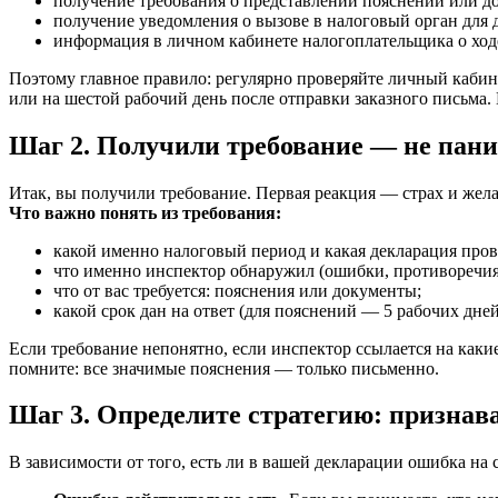
получение требования о представлении пояснений или до
получение уведомления о вызове в налоговый орган для 
информация в личном кабинете налогоплательщика о ходе
Поэтому главное правило: регулярно проверяйте личный каби
или на шестой рабочий день после отправки заказного письма. 
Шаг 2. Получили требование — не паник
Итак, вы получили требование. Первая реакция — страх и жела
Что важно понять из требования:
какой именно налоговый период и какая декларация пров
что именно инспектор обнаружил (ошибки, противоречия,
что от вас требуется: пояснения или документы;
какой срок дан на ответ (для пояснений — 5 рабочих дней
Если требование непонятно, если инспектор ссылается на какие
помните: все значимые пояснения — только письменно.
Шаг 3. Определите стратегию: признав
В зависимости от того, есть ли в вашей декларации ошибка на