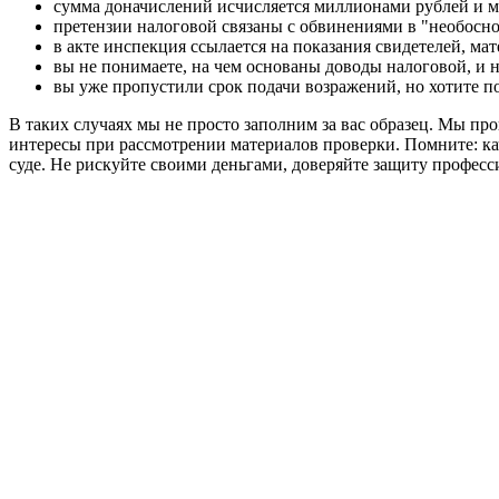
сумма доначислений исчисляется миллионами рублей и мо
претензии налоговой связаны с обвинениями в "необосн
в акте инспекция ссылается на показания свидетелей, м
вы не понимаете, на чем основаны доводы налоговой, и 
вы уже пропустили срок подачи возражений, но хотите по
В таких случаях мы не просто заполним за вас образец. Мы пр
интересы при рассмотрении материалов проверки. Помните: к
суде. Не рискуйте своими деньгами, доверяйте защиту професс