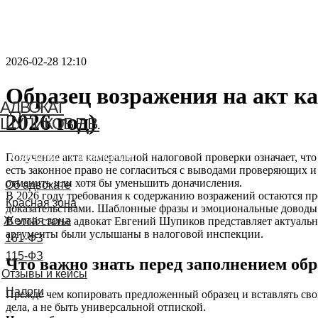
2026-02-28 12:10
Образец возражения на акт к
АДВОКАТ
2026 год)
ШУПИКОВ Е.В.
Связаться с адвокатом
Получение акта камеральной налоговой проверки означает, чт
есть законное право не согласиться с выводами проверяющих и 
отменить или хотя бы уменьшить доначисления.
Об адвокате
В 2026 году требования к содержанию возражений остаются 
Красная зона
доказательствами. Шаблонные фразы и эмоциональные доводы 
Желтая зона
В этой статье адвокат Евгений Шупиков представляет актуальн
аргументы были услышаны в налоговой инспекции.
161-ФЗ
115-ФЗ
Что важно знать перед заполнением обр
Отзывы и кейсы
Налоги
Прежде чем копировать предложенный образец и вставлять сво
дела, а не быть универсальной отпиской.