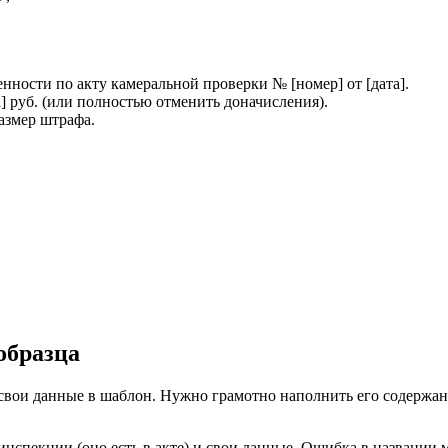
нности по акту камеральной проверки № [номер] от [дата].
 руб. (или полностью отменить доначисления).
азмер штрафа.
образца
 свои данные в шаблон. Нужно грамотно наполнить его содержан
спекции (оно есть в акте) и свои данные. Ошибка в названии мо