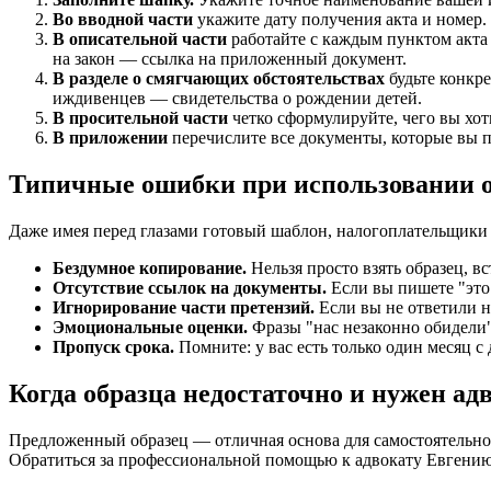
Во вводной части
укажите дату получения акта и номер. 
В описательной части
работайте с каждым пунктом акта 
на закон — ссылка на приложенный документ.
В разделе о смягчающих обстоятельствах
будьте конкре
иждивенцев — свидетельства о рождении детей.
В просительной части
четко сформулируйте, чего вы хот
В приложении
перечислите все документы, которые вы п
Типичные ошибки при использовании 
Даже имея перед глазами готовый шаблон, налогоплательщики ч
Бездумное копирование.
Нельзя просто взять образец, 
Отсутствие ссылок на документы.
Если вы пишете "это 
Игнорирование части претензий.
Если вы не ответили на
Эмоциональные оценки.
Фразы "нас незаконно обидели"
Пропуск срока.
Помните: у вас есть только один месяц с
Когда образца недостаточно и нужен ад
Предложенный образец — отличная основа для самостоятельной
Обратиться за профессиональной помощью к адвокату Евгению