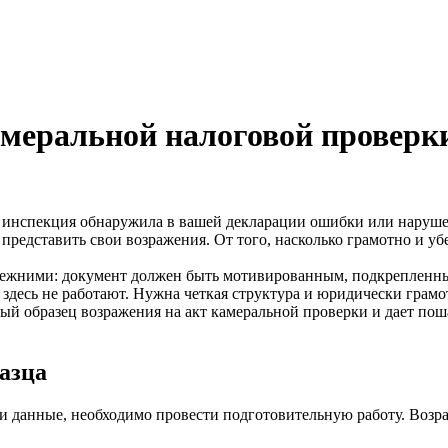
амеральной налоговой провер
о инспекция обнаружила в вашей декларации ошибки или нарушен
представить свои возражения. От того, насколько грамотно и убе
прежними: документ должен быть мотивированным, подкреплен
здесь не работают. Нужна четкая структура и юридически грам
ый образец возражения на акт камеральной проверки и дает пош
азца
и данные, необходимо провести подготовительную работу. Возр