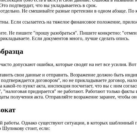
Это подтвердит, что вы укладываетесь в срок.
отдельно. Не смешивайте разные претензии в одном абзаце. По
тны. Если ссылаетесь на тяжелое финансовое положение, прилож
ите. Не пишите "прошу разобраться". Пишите конкретно: "отмени
рикладываете. Если документов много, лучше сделать опись.
образца
асто допускают ошибки, которые сводят на нет все усилия. Вот ч
вставить свои данные и отправить. Возражение должно быть инд
подтверждается договором", но не прикладываете договор, нало
 какой-то пункт акта, инспекция посчитает, что вы с ним согла
, "налоговая придирается" не работают. Работают только факты 
 даты получения акта. Отправляйте возражение заранее, чтобы он
вокат
 работы. Однако существуют ситуации, в которых шаблонный по
 Шупикову стоит, если: