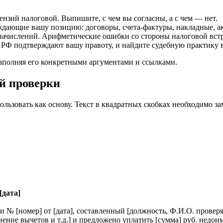
нзий налоговой. Выпишите, с чем вы согласны, а с чем — нет.
дающие вашу позицию: договоры, счета-фактуры, накладные, ак
ачислений. Арифметические ошибки со стороны налоговой встр
 РФ подтверждают вашу правоту, и найдите судебную практику в
наполняя его конкретными аргументами и ссылками.
й проверки
ьзовать как основу. Текст в квадратных скобках необходимо зам
[дата]
и № [номер] от [дата], составленный [должность, Ф.И.О. провер
ние вычетов и т.д.] и предложено уплатить [сумма] руб. недоимк