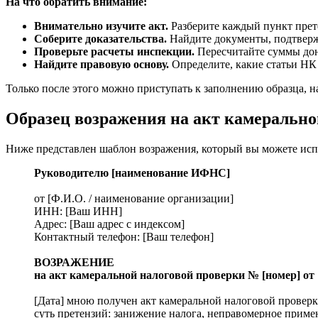
На что обратить внимание:
Внимательно изучите акт.
Разберите каждый пункт прете
Соберите доказательства.
Найдите документы, подтверж
Проверьте расчеты инспекции.
Пересчитайте суммы дон
Найдите правовую основу.
Определите, какие статьи НК
Только после этого можно приступать к заполнению образца, 
Образец возражения на акт камерально
Ниже представлен шаблон возражения, который вы можете испол
Руководителю [наименование ИФНС]
от [Ф.И.О. / наименование организации]
ИНН: [Ваш ИНН]
Адрес: [Ваш адрес с индексом]
Контактный телефон: [Ваш телефон]
ВОЗРАЖЕНИЕ
на акт камеральной налоговой проверки № [номер] от 
[Дата] мною получен акт камеральной налоговой проверк
суть претензий: занижение налога, неправомерное примене