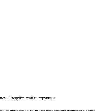
ием. Следуйте этой инструкции.
жет привести к тому, что возражение направят не туда.