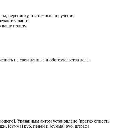
ты, переписку, платежные поручения.
ечаются часто.
 вашу пользу.
енить на свои данные и обстоятельства дела.
яющего]. Указанным актом установлено [кратко описать
и, [сумма] руб. пеней и [сумма] руб. штрафа.