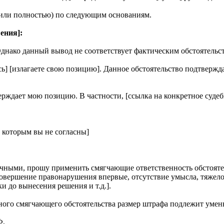
 (или полностью) по следующим основаниям.
ения]:
]. Однако данный вывод не соответствует фактическим обстоятель
сь] [излагаете свою позицию]. Данное обстоятельство подтверж
ерждает мою позицию. В частности, [ссылка на конкретное суде
 которым вы не согласны]
чными, прошу применить смягчающие ответственность обстоятель
 совершение правонарушения впервые, отсутствие умысла, тяже
 до вынесения решения и т.д.].
дного смягчающего обстоятельства размер штрафа подлежит умень
Ф,