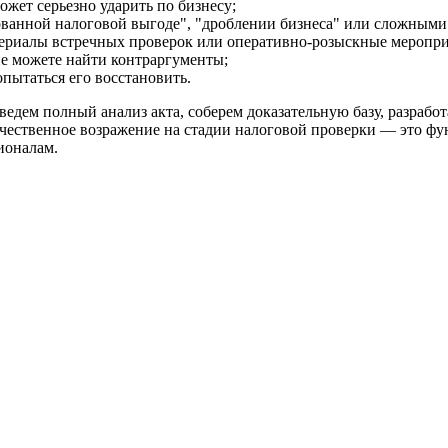
жет серьезно ударить по бизнесу;
ованной налоговой выгоде", "дроблении бизнеса" или сложными
атериалы встречных проверок или оперативно-розыскные меропри
не можете найти контраргументы;
пытаться его восстановить.
оведем полный анализ акта, соберем доказательную базу, разраб
ачественное возражение на стадии налоговой проверки — это фу
ионалам.