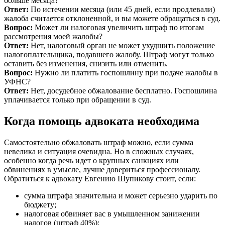
больше месяца?
Ответ:
По истечении месяца (или 45 дней, если продлевали)
жалоба считается отклоненной, и вы можете обращаться в суд.
Вопрос:
Может ли налоговая увеличить штраф по итогам
рассмотрения моей жалобы?
Ответ:
Нет, налоговый орган не может ухудшить положение
налогоплательщика, подавшего жалобу. Штраф могут только
оставить без изменения, снизить или отменить.
Вопрос:
Нужно ли платить госпошлину при подаче жалобы в
УФНС?
Ответ:
Нет, досудебное обжалование бесплатно. Госпошлина
уплачивается только при обращении в суд.
Когда помощь адвоката необходима
Самостоятельно обжаловать штраф можно, если сумма
невелика и ситуация очевидна. Но в сложных случаях,
особенно когда речь идет о крупных санкциях или
обвинениях в умысле, лучше довериться профессионалу.
Обратиться к адвокату Евгению Шупикову стоит, если:
сумма штрафа значительна и может серьезно ударить по
бюджету;
налоговая обвиняет вас в умышленном занижении
налогов (штраф 40%);