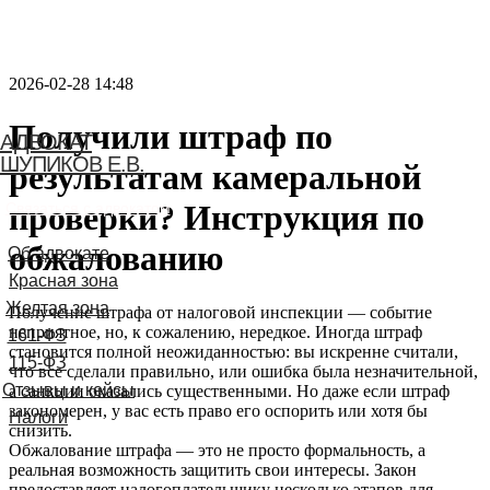
2026-02-28 14:48
Получили штраф по
АДВОКАТ
ШУПИКОВ Е.В.
результатам камеральной
проверки? Инструкция по
Связаться с адвокатом
обжалованию
Получение штрафа от налоговой инспекции — событие
неприятное, но, к сожалению, нередкое. Иногда штраф
становится полной неожиданностью: вы искренне считали,
что все сделали правильно, или ошибка была незначительной,
а санкции оказались существенными. Но даже если штраф
закономерен, у вас есть право его оспорить или хотя бы
снизить.
Обжалование штрафа — это не просто формальность, а
реальная возможность защитить свои интересы. Закон
предоставляет налогоплательщику несколько этапов для