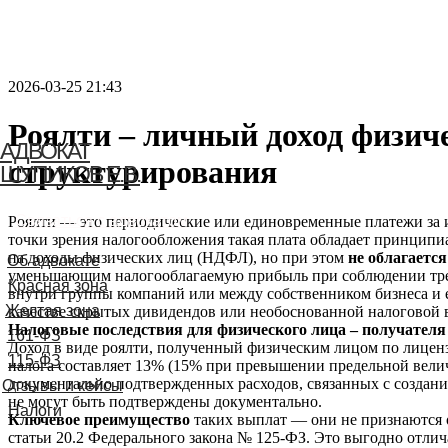
2026-03-25 21:43
Роялти – личный доход физич
АДВОКАТ
структурирования
ШУПИКОВ Е.В.
Связаться с адвокатом
Роялти — это периодические или единовременные платежи за ис
точки зрения налогообложения такая плата обладает принцип
на доходы физических лиц (НДФЛ), но при этом
не облагаетс
Об адвокате
уменьшающим налогооблагаемую прибыль при соблюдении треб
Красная зона
внутри группы компаний или между собственником бизнеса и е
Желтая зона
качестве скрытых дивидендов или необоснованной налоговой в
Налоговые последствия для физического лица – получателя
161-ФЗ
Доход в виде роялти, полученный физическим лицом по лицен
115-ФЗ
налога составляет 13% (15% при превышении предельной вели
документально подтвержденных расходов, связанных с создание
Отзывы и кейсы
не могут быть подтверждены документально.
Налоги
Ключевое преимущество
таких выплат — они не признаются о
статьи 20.2 Федерального закона № 125-ФЗ. Это выгодно отлич