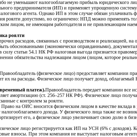
либо не уменьшают налогооблагаемую прибыль юридического лиц
льного предпринимателя (ИП) и применяет упрощенную систему 
налогового агента. Однако ИП в этом случае обязан уплачиват
ния роялти допустимо, но ограничено: НПД можно применять тол
ским лицом, не имеющим работодателя и не привлекающим наемн
ика роялти
рочих расходов, связанных с производством и реализацией, на 
 быть обоснованными (экономически оправданными), документа
 в силу статьи 54.1 НК РФ налоговая выгода признается правоме
нении обязательства надлежащим лицом (лицом, которое реально
Правообладатель (физическое лицо) предоставляет компании пр
ит их на расходы. Физическое лицо получает доход, облагаемый
овременный платеж).
Правообладатель передает компании все и
сляет амортизацию (ст. 256–257 НК РФ). Физическое лицо получ
анные с контролем за роялти.
Право на ОИС вносится физическим лицом в качестве вклада в 
налогооблагаемого дохода. У физического лица также не возника
ртизирует его, а физическое лицо увеличивает свою долю в бизн
зическое лицо регистрируется как ИП на УСН (6% с доходов). 
овые взносы. При этом компания не выступает налоговым агенто