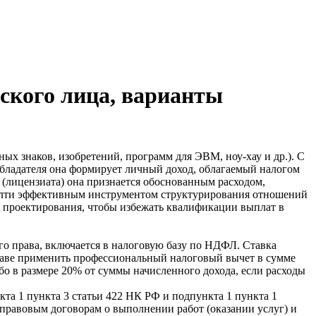
ского лица, варианты
х знаков, изобретений, программ для ЭВМ, ноу-хау и др.). С
бладателя она формирует личный доход, облагаемый налогом
 (лицензиата) она признается обоснованным расходом,
ялти эффективным инструментом структурирования отношений
о проектирования, чтобы избежать квалификации выплат в
о права, включается в налоговую базу по НДФЛ. Ставка
раве применить профессиональный налоговый вычет в сумме
бо в размере 20% от суммы начисленного дохода, если расходы
а 1 пункта 3 статьи 422 НК РФ и подпункта 1 пункта 1
-правовым договорам о выполнении работ (оказании услуг) и