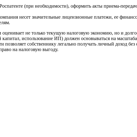
Роспатенте (при необходимости), оформить акты приема-передачи
омпания несет значительные лицензионные платежи, ее финансо
елям.
и оценивает не только текущую налоговую экономию, но и долг
й капитал, использование ИП) должен основываться на масштаба
ти позволяет собственнику легально получать личный доход бе
право на налоговую выгоду.