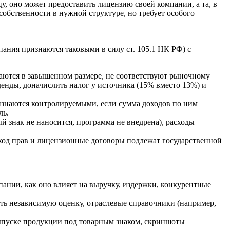
, оно может предоставить лицензию своей компании, а та, в
обственности в нужной структуре, но требует особого
ания признаются таковыми в силу ст. 105.1 НК РФ) с
аются в завышенном размере, не соответствуют рыночному
енды, доначислить налог у источника (15% вместо 13%) и
знаются контролируемыми, если сумма доходов по ним
ль.
й знак не наносится, программа не внедрена), расходы
ход прав и лицензионные договоры подлежат государственной
ании, как оно влияет на выручку, издержки, конкурентные
ть независимую оценку, отраслевые справочники (например,
ыпуске продукции под товарным знаком, скриншоты