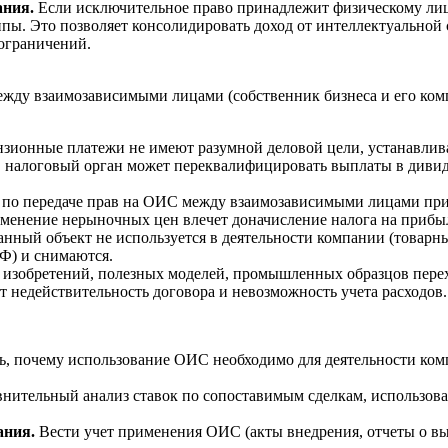
ания.
Если исключительное право принадлежит физическому лицу
ы. Это позволяет консолидировать доход от интеллектуальной с
ограничений.
жду взаимозависимыми лицами (собственник бизнеса и его комп
зионные платежи не имеют разумной деловой цели, устанавлив
, налоговый орган может переквалифицировать выплаты в дивид
по передаче прав на ОИС между взаимозависимыми лицами при
именение нерыночных цен влечет доначисление налога на прибы
нный объект не используется в деятельности компании (товарны
Ф) и снимаются.
 изобретений, полезных моделей, промышленных образцов пере
т недействительность договора и невозможность учета расходов.
, почему использование ОИС необходимо для деятельности комп
нительный анализ ставок по сопоставимым сделкам, использова
ания.
Вести учет применения ОИС (акты внедрения, отчеты о в