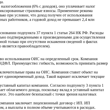
а.
налогообложения (6% с доходов), оно уплачивает налог
ь фиксированные страховые взносы. Применение режима
ько при условии, что доход получен от использования
ых работников, а годовой доход не превышает 2,4 млн
основании подпункта 37 пункта 1 статьи 264 НК РФ. Расходы
льно подтвержденными и произведенными для осуществления
рной только при отсутствии искажения сведений о фактах
 является правообладателем).
аво использования ОИС на определенный срок. Компания
 НДФЛ. Преимущество: гибкость, возможность привязать размер
сключительные права на ОИС. Компания ставит объект на
ает единовременный доход. Такой вариант исключает текущие
уставный капитал компании. Согласно подпункту 3 пункта 1
ет облагаемого дохода, поскольку вклад в уставный капитал
есе. Это наиболее безопасный с точки зрения налоговых
Компания заключает лицензионный договор с ИП. ИП
м, а выплаты в полном объеме учитываются в расходах.