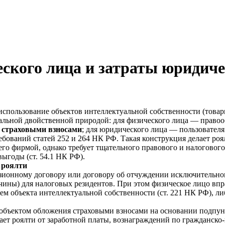
еского лица и затраты юридиче
пользование объектов интеллектуальной собственности (товарны
иальной двойственной природой: для физического лица — правоо
я страховыми взносами
; для юридического лица — пользователя
ований статей 252 и 264 НК РФ. Такая конструкция делает ро
го фирмой, однако требует тщательного правового и налоговог
ыгоды (ст. 54.1 НК РФ).
 роялти
зионному договору или договору об отчуждении исключительног
чины) для налоговых резидентов. При этом физическое лицо вп
м объекта интеллектуальной собственности (ст. 221 НК РФ), ли
бъектом обложения страховыми взносами на основании подпункт
ает роялти от заработной платы, вознаграждений по гражданско