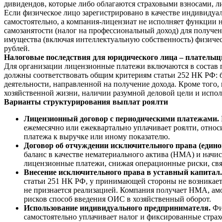
дивидендов, которые либо облагаются страховыми взносами, 
Если физическое лицо зарегистрировано в качестве индивидуа
самостоятельно, а компания-лицензиат не исполняет функции 
самозанятости (налог на профессиональный доход) для получе
имущества (включая интеллектуальную собственность) физиче
рублей.
Налоговые последствия для юридического лица – плательщ
Для организации лицензионные платежи включаются в состав п
должны соответствовать общим критериям статьи 252 НК РФ:
деятельности, направленной на получение дохода. Кроме того,
хозяйственной жизни, наличии разумной деловой цели и испол
Варианты структурирования выплат роялти
Лицензионный договор с периодическими платежами.
ежемесячно или ежеквартально уплачивает роялти, относ
платежа к выручке или иному показателю.
Договор об отчуждении исключительного права (един
баланс в качестве нематериального актива (НМА) и начи
лицензионные платежи, снижая операционные риски, связ
Внесение исключительного права в уставный капитал.
статьи 251 НК РФ, у принимающей стороны не возникает 
не признается реализацией. Компания получает НМА, амо
рисков способ введения ОИС в хозяйственный оборот.
Использование индивидуального предпринимателя.
Фи
самостоятельно уплачивает налог и фиксированные страх