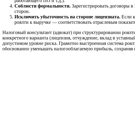
работающего ПО и т.д.).
Соблюсти формальности.
Зарегистрировать договоры в 
сторон.
Исключить убыточность на стороне лицензиата.
Если к
роялти к выручке — соответствовать отраслевым показат
Налоговый консультант (адвокат) при структурировании роялт
конкретного варианта (лицензия, отчуждение, вклад в уставны
допустимом уровне риска. Грамотно выстроенная система роял
обоснованно уменьшать налогооблагаемую прибыль, сохраняя 