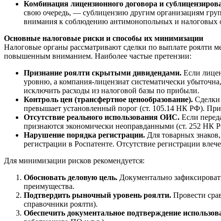
Комбинация лицензионного договора и сублицензиров
свою очередь, — сублицензию другим организациям групп
внимания к соблюдению антимонопольных и налоговых 
Основные налоговые риски и способы их минимизации
Налоговые органы рассматривают сделки по выплате роялти ме
повышенным вниманием. Наиболее частые претензии:
Признание роялти скрытыми дивидендами.
Если лицен
уровню, а компания-лицензиат систематически убыточна
исключить расходы из налоговой базы по прибыли.
Контроль цен (трансфертное ценообразование).
Сделки 
превышает установленный порог (ст. 105.14 НК РФ). Пр
Отсутствие реального использования ОИС.
Если переда
признаются экономически неоправданными (ст. 252 НК Р
Нарушение порядка регистрации.
Для товарных знаков,
регистрации в Роспатенте. Отсутствие регистрации влече
Для минимизации рисков рекомендуется:
Обосновать деловую цель.
Документально зафиксировать
преимущества.
Подтвердить рыночный уровень роялти.
Провести срав
справочники роялти).
Обеспечить документальное подтверждение использов