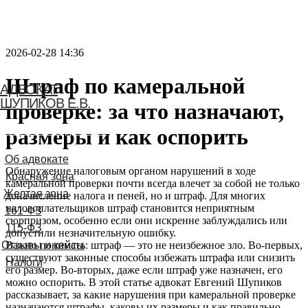
2026-02-28 14:36
Штраф по камеральной
АДВОКАТ
ШУПИКОВ Е.В.
проверке: за что назначают,
размеры и как оспорить
Связаться с адвокатом
Обнаружение налоговым органом нарушений в ходе
камеральной проверки почти всегда влечет за собой не только
доначисление налога и пеней, но и штраф. Для многих
налогоплательщиков штраф становится неприятным
сюрпризом, особенно если они искренне заблуждались или
допустили незначительную ошибку.
Важно понимать: штраф — это не неизбежное зло. Во-первых,
существуют законные способы избежать штрафа или снизить
его размер. Во-вторых, даже если штраф уже назначен, его
можно оспорить. В этой статье адвокат Евгений Шупиков
рассказывает, за какие нарушения при камеральной проверке
назначаются штрафы, каковы их размеры и как правильно