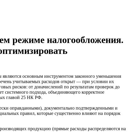
ем режиме налогообложения.
 оптимизировать
ты являются основным инструментом законного уменьшения
еречень учитываемых расходов открыт — при условии их
овых рисков: от доначислений по результатам проверок до
ет системного подхода, объединяющего корректное
ых главой 25 НК РФ.
чески оправданными), документально подтвержденными и
циальных правил, которые существенно влияют на порядок
 производящих продукцию (прямые расходы распределяются на