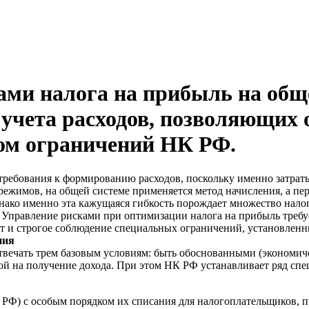
ами налога на прибыль на общ
учета расходов, позволяющих
том ограничений НК РФ.
 требования к формированию расходов, поскольку именно затра
режимов, на общей системе применяется метод начисления, а п
нако именно эта кажущаяся гибкость порождает множество налог
 Управление рисками при оптимизации налога на прибыль требу
ат и строгое соблюдение специальных ограничений, установленн
ния
вечать трем базовым условиям: быть обоснованными (экономи
й на получение дохода. При этом НК РФ устанавливает ряд спе
К РФ) с особым порядком их списания для налогоплательщиков,