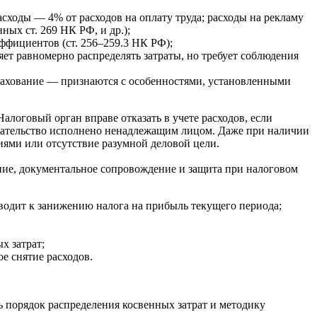
сходы — 4% от расходов на оплату труда; расходы на рекламу
ых ст. 269 НК РФ, и др.);
фициентов (ст. 256–259.3 НК РФ);
яет равномерно распределять затраты, но требует соблюдения
рахование — признаются с особенностями, установленными
 Налоговый орган вправе отказать в учете расходов, если
бязательство исполнено ненадлежащим лицом. Даже при наличии
ями или отсутствие разумной деловой цели.
ние, документальное сопровождение и защита при налоговом
иводит к занижению налога на прибыль текущего периода;
х затрат;
ое снятие расходов.
ть порядок распределения косвенных затрат и методику