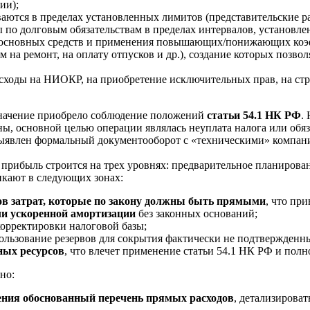
ии);
ются в пределах установленных лимитов (представительские ра
о долговым обязательствам в пределах интервалов, установленн
основных средств и применения повышающих/понижающих коэф
на ремонт, на оплату отпусков и др.), создание которых позвол
асходы на НИОКР, на приобретение исключительных прав, на ст
значение приобрело соблюдение положений
статьи 54.1 НК РФ
.
ены, основной целью операции являлась неуплата налога или о
ыявлен формальный документооборот с «техническими» компани
прибыль строится на трех уровнях: предварительное планирова
икают в следующих зонах:
ов затрат, которые по закону должны быть прямыми
, что пр
и ускоренной амортизации
без законных оснований;
корректировки налоговой базы;
льзование резервов для сокрытия фактически не подтвержденны
ных ресурсов
, что влечет применение статьи 54.1 НК РФ и полн
но:
жения обоснованный перечень прямых расходов
, детализирова