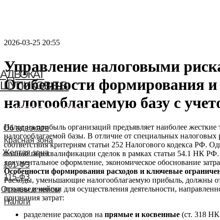
2026-03-25 20:55
Управление налоговыми риск
АДВОКАТ
Особенности формирования и 
ШУПИКОВ Е.В.
налогооблагаемую базу с уче
Связаться с адвокатом
Налог на прибыль организаций предъявляет наиболее жесткие
Об адвокате
налогооблагаемой базы. В отличие от специальных налоговых 
Красная зона
соответствия критериям статьи 252 Налогового кодекса РФ. Од
Желтая зона
полной переквалификации сделок в рамках статьи 54.1 НК РФ.
документальное оформление, экономическое обоснование затр
161-ФЗ
Особенности формирования расходов и ключевые ограниче
115-ФЗ
Расходы, уменьшающие налогооблагаемую прибыль, должны от
произведенными для осуществления деятельности, направленно
Отзывы и кейсы
признания затрат:
Налоги
разделение расходов на
прямые и косвенные
(ст. 318 Н