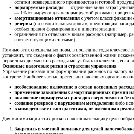
остатки незавершенного производства и готовой продукц
нормируемые расходы
— отдельные виды затрат учитыва
— 1% от выручки для ненормируемой рекламы; проценты п
амортизационные отчисления
с учетом классификации 
резервы
(по сомнительным долгам, предстоящим расходам 
особых правил формирования и инвентаризации;
ограничения по отдельным видам расходов (например, р
соответствующими статьями).
Помимо этих специальных норм, в последние годы ключевое 
установит, что сведения о фактах хозяйственной жизни искаж
первичных документов расходы могут быть исключены, если в
Основные налоговые риски и стратегии управления
Управление рисками при формировании расходов по налогу на 
контроле. Наиболее частые претензии налоговых органов возн
необоснованное включение в состав косвенных расход
применение завышенных амортизационных премий ил
включение нормируемых расходов сверх лимитов
без 
создание резервов с нарушением методологии
либо испо
взаимодействие с контрагентами, не имеющими реаль
Для минимизации этих рисков налогоплательщику целесообраз
Закрепить в учетной политике для целей налогообло