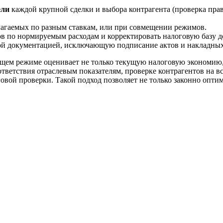
ели
каждой крупной сделки и выбора контрагента (проверка прав
агаемых по разным ставкам, или при совмещении режимов.
 по нормируемым расходам и корректировать налоговую базу до
й документацией, исключающую подписание актов и накладных 
общем режиме оценивает не только текущую налоговую экономию
ответствия отраслевым показателям, проверке контрагентов на 
говой проверки. Такой подход позволяет не только законно опт