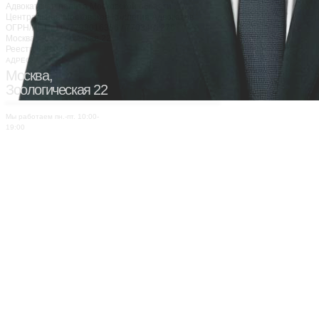
Адвокатская палата Московской области
Центральная Московская Коллегия Адвокатов
ОГРН/ИНН: 1147799016386 / 7703481276
Москва, Зоологическая 22
Реестр 50/10387
АДРЕС:
Москва,
Зоологическая 22
Мы работаем пн.-пт. 10:00-
19:00