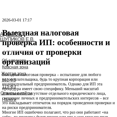
2026-03-01 17:17
Выездная налоговая
АДВОКАТ
ШУПИКОВ Е.В.
проверка ИП: особенности и
отличия от проверки
Связаться с адвокатом
организаций
Выездная налоговая проверка – испытание для любого
налогоплательщика, будь то крупная корпорация или
индивидуальный предприниматель. Однако для ИП эта
процедура имеет свою специфику. Меньший масштаб
деятельности, отсутствие отдельного юридического лица,
смешение личных и предпринимательских интересов – все
это накладывает отпечаток на порядок проведения проверки и
на риски предпринимателя.
Многие ИП ошибочно полагают, что раз они работают «на
себя», то проверка будет проще или что у них меньше прав,