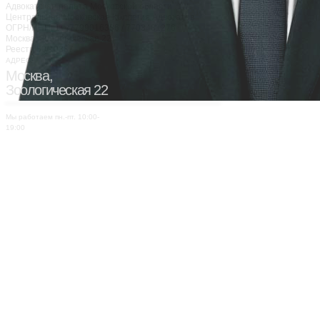
Адвокатская палата Московской области
Центральная Московская Коллегия Адвокатов
ОГРН/ИНН: 1147799016386 / 7703481276
Москва, Зоологическая 22
Реестр 50/10387
АДРЕС:
Москва,
Зоологическая 22
Мы работаем пн.-пт. 10:00-
19:00