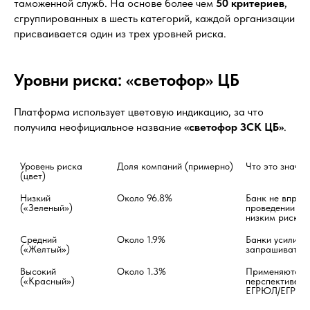
таможенной служб. На основе более чем
50 критериев
,
сгруппированных в шесть категорий, каждой организации
присваивается один из трех уровней риска.
Уровни риска: «светофор» ЦБ
Платформа использует цветовую индикацию, за что
получила неофициальное название
«светофор ЗСК ЦБ»
.
Уровень риска 
Доля компаний (примерно)
Что это значит
(цвет)
Низкий 
Около 96.8%
Банк не вправе
(«Зеленый»)
проведении опе
низким риском
Средний 
Около 1.9%
Банки усиливаю
(«Желтый»)
запрашивать д
Высокий 
Около 1.3%
Применяются ж
(«Красный»)
перспективе — 
ЕГРЮЛ/ЕГРИП