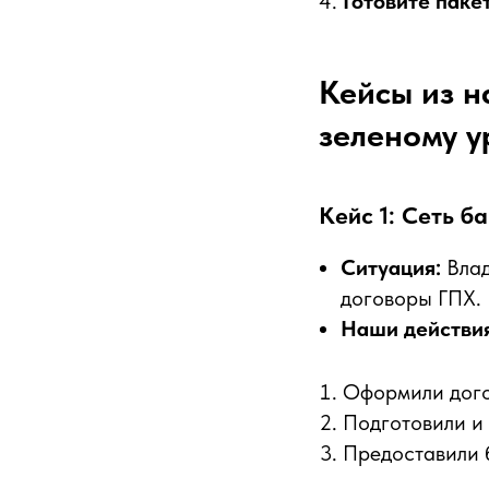
Готовите паке
Кейсы из н
зеленому 
Кейс 1: Сеть б
Ситуация:
Влад
договоры ГПХ. 
Наши действия
Оформили дого
Подготовили и
Предоставили 