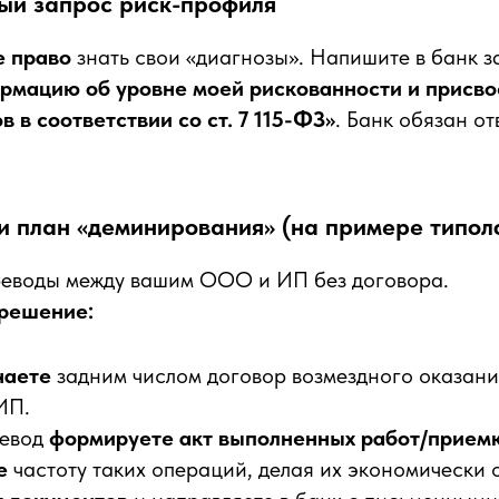
ный запрос риск-профиля
е право
знать свои «диагнозы». Напишите в банк з
рмацию об уровне моей рискованности и присв
в в соответствии со ст. 7 115-ФЗ»
. Банк обязан от
и план «деминирования» (на примере типоло
еводы между вашим ООО и ИП без договора.
решение:
чаете
задним числом договор возмездного оказани
ИП.
ревод
формируете акт выполненных работ/прием
е
частоту таких операций, делая их экономически