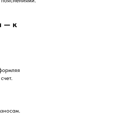
 пояснениями.
 — к
оформляя
счет.
взносам.