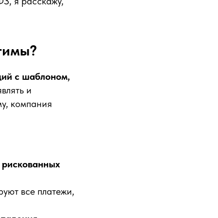
З, я расскажу,
атимы?
ий с шаблоном,
являть и
му, компания
 рискованных
уют все платежи,