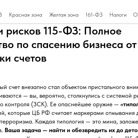
асная зона
Желтая зона
161-ФЗ
Налоги
Отзывы и кейсы
и рисков 115-ФЗ: Полное
тво по спасению бизнеса от
ки счетов
ый счет внезапно стал объектом пристального вни
ваются — вы, вероятно, столкнулись с системой р
о контроля (ЗСК). Ее опаснейшее оружие —
«типо
й, которые ЦБ РФ считает маркерами отмывания 
ерроризма. Каждая типология — это мина, заложе
в.
Ваша задача — найти и обезвредить их до дето