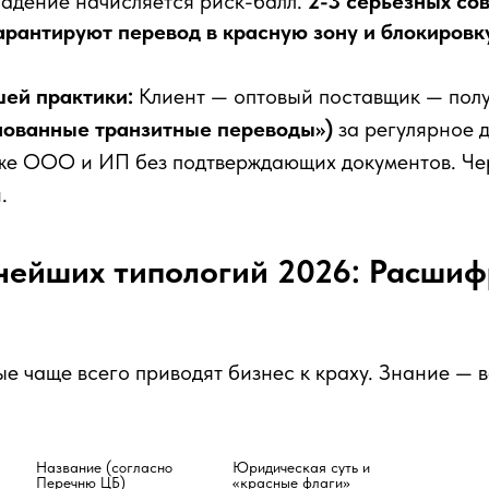
падение начисляется риск-балл.
2-3 серьезных со
арантируют перевод в красную зону и блокировк
ей практики:
Клиент — оптовый поставщик — пол
нованные транзитные переводы»)
за регулярное 
же ООО и ИП без подтверждающих документов. Чер
.
нейших типологий 2026: Расши
ые чаще всего приводят бизнес к краху. Знание — 
Название (согласно 
Юридическая суть и 
Перечню ЦБ)
«красные флаги»