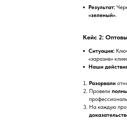
Результат:
Чер
«зеленый»
.
Кейс 2: Оптовы
Ситуация:
Ключ
«заразив» клие
Наши действия
Разорвали
отн
Провели
полны
профессиональ
На каждую пр
доказательств