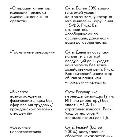
«Операции клиентов, 
Суть: Более 30% ваших 
имеющих признаки 
платежей уходят 
смешения денежных 
контрагентам, у которых 
средств»
уже выявлены нарушения 
115-ФЗ. Риск: Вы 
становитесь 
«сообщником» по 
ассоциации, даже если 
ваши договоры чисты.
«Транзитные операции»
Суть: Деньги поступают 
на счет и в тот же/
следующий день уходят 
контрагенту без ясной 
хозяйственной цели. Риск: 
Классический индикатор 
обналичивания или 
«прокрутки» средств.
«Выплата 
Суть: Регулярные 
вознаграждения 
переводы физлицам (в т.ч. 
физическим лицам без 
ИП или директору) без 
оформления трудовых/
уплаты НДФЛ и 
гражданско-правовых 
страховых взносов. Риск: 
отношений»
Уход от налогов = 
«серые» схемы для ЦБ.
«Сезонные 
Суть: Резкий (более 
несоответствия»
200%) рост/падение 
оборотов нехарактерный 