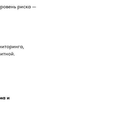
уровень риска —
ниторинга,
зитной.
ма и