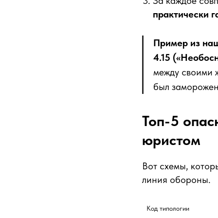
За каждое сов
практически г
Пример из наш
4.15 («Необос
между своими 
был заморожен
Топ-5 опас
юристом
Вот схемы, котор
линия обороны.
Код типологии