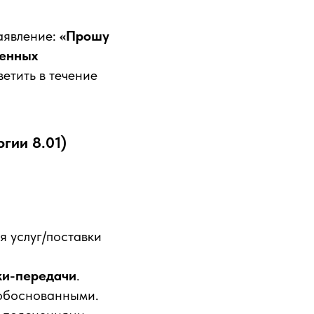
аявление:
«Прошу
оенных
ветить в течение
гии 8.01)
я услуг/поставки
ки-передачи
.
 обоснованными.