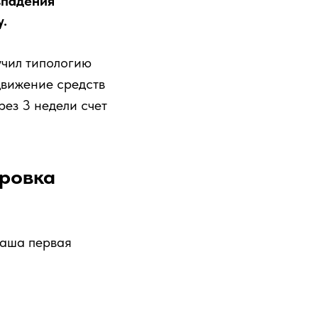
впадения
у.
учил типологию
движение средств
ез 3 недели счет
фровка
ваша первая