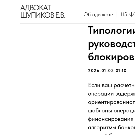
АДВОКАТ
ШУПИКОВ Е.В.
Об адвокате
115-ФЗ
Кр
Типологи
руководс
блокиров
2026-01-03 01:10
Если ваш расчетн
операции задержи
ориентированног
шаблоны операци
финансирования т
алгоритмы банко