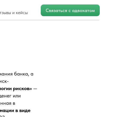
Связаться с адвокатом
мания банка, а
иск-
логии рисков»
—
денег или
нная в
нации в виде