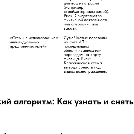
для вашей отрасли 
(например, 
стройматериалы зимой). 
Риск: Свидетельство 
фиктивной деятельности 
или операций «под 
заказ».
«Схемы с использованием 
Суть: Частые переводы 
индивидуальных 
на счет ИП с 
предпринимателей»
последующим 
обналичиванием или 
переводом на карту 
физлица. Риск: 
Классическая схема 
вывода средств под 
видом вознаграждения.
й алгоритм: Как узнать и снять