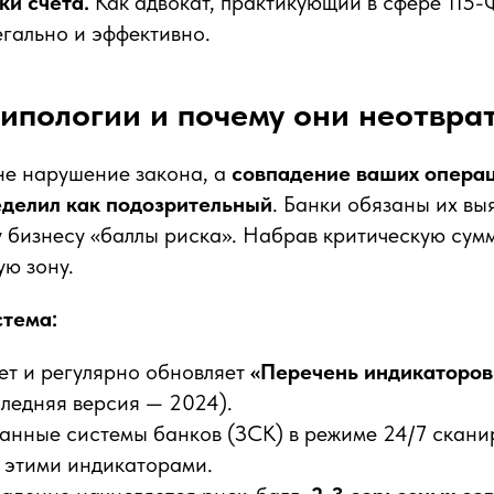
ки счета.
Как адвокат, практикующий в сфере 115-Ф
егально и эффективно.
типологии и почему они неотвр
не нарушение закона, а
совпадение ваших операц
делил как подозрительный
. Банки обязаны их вы
 бизнесу «баллы риска». Набрав критическую сум
ую зону.
стема:
ет и регулярно обновляет
«Перечень индикаторов
следняя версия — 2024).
анные системы банков (ЗСК) в режиме 24/7 сканир
с этими индикаторами.