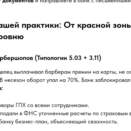
т документов
и направляете в банк с письменными
ашей практики: От красной зоны
уровню
арбершопов (Типологии 5.03 + 3.11)
елец выплачивал барберам премии на карты, не 
В несезон оборот упал на 70%. Банк заблокировал 
:
воры ГПХ со всеми сотрудниками.
 подали в ФНС уточненные расчеты по страховым 
банку бизнес-план, объясняющий сезонность.