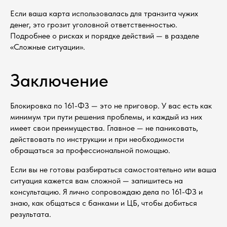
Если ваша карта использовалась для транзита чужих
денег, это грозит уголовной ответственностью.
или укажите номер и я перезвоню
Подробнее о рисках и порядке действий — в разделе
«Сложные ситуации».
Заключение
+7
Блокировка по 161-ФЗ — это не приговор. У вас есть как
минимум три пути решения проблемы, и каждый из них
Согласен на обработку данных (Политика)
имеет свои преимущества. Главное — не паниковать,
действовать по инструкции и при необходимости
Оставить заявку
обращаться за профессиональной помощью.
Если вы не готовы разбираться самостоятельно или ваша
ситуация кажется вам сложной — запишитесь на
консультацию. Я лично сопровождаю дела по 161-ФЗ и
знаю, как общаться с банками и ЦБ, чтобы добиться
результата.
АДВОКАТ
НА ГЛАВНУЮ