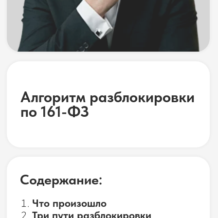
Алгоритм разблокировки
по 161-ФЗ
Содержание:
Что произошло
Три пути разблокировки
Частые мошеннические схемы
Я стал дропом по незнанию
Консультация по 161-ФЗ
Вы пытаетесь сделать перевод, а
операция не проходит. На экране
уведомление: «Операция
приостановлена в соответствии с 161-
ФЗ». Первая реакция — растерянность
и страх. Куда делись деньги? Меня в
чём-то обвиняют? Это навсегда?
В этом руководстве — вся информация
о причинах блокировки и три
проверенных пути, как снять