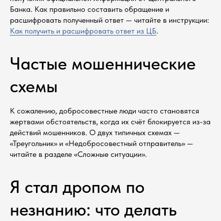
Банка. Как правильно составить обращение и
расшифровать полученный ответ — читайте в инструкции:
Как получить и расшифровать ответ из ЦБ
.
Частые мошеннические
схемы
К сожалению, добросовестные люди часто становятся
жертвами обстоятельств, когда их счёт блокируется из-за
действий мошенников. О двух типичных схемах —
«Треугольник» и «Недобросовестный отправитель» —
читайте в разделе «Сложные ситуации».
Оставьте заявку
на консультацию
Я стал дропом по
Напишите мне в мессенджер
незнанию: что делать
Telegram
Mакс
WhatsApp