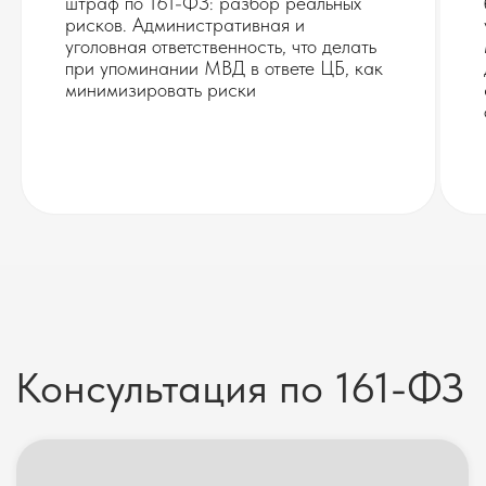
штраф по 161-ФЗ: разбор реальных
рисков. Административная и
уголовная ответственность, что делать
Шупиков Евгений Валерьевич
Адвокатская палата Московской области
при упоминании МВД в ответе ЦБ, как
Центральная Московская Коллегия Адвокатов
минимизировать риски
ОГРН/ИНН: 1147799016386 / 7703481276
Москва, Зоологическая 22
Реестр 50/10387
Политика конфиденциальности