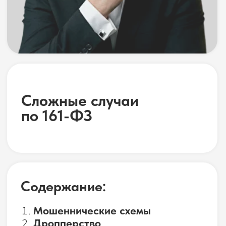
Сложные случаи
по 161-ФЗ
Содержание:
Мошеннические схемы
Дропперство
П2П
Бизнес и 161-ФЗ
Суд и уголовная ответственность
Обычно блокировку по 161-ФЗ можно
снять одним из трёх стандартных
способов. Но иногда простые
инструкции не срабатывают: вы стали
жертвой мошеннической схемы, вашу
карту использовали для транзита чужих
денег, блокировка парализовала
бизнес или вы прошли все инстанции, но
получили отказ. В этом разделе мы
собрали материалы для нестандартных
и особо сложных случаев