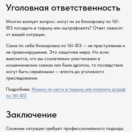
Уголовная ответственность
Многих волнует вопрос: могут ли за блокировку по 161-
ФЗ посадить в тюрьму или оштрафовать? Ответ зависит
от вашей ситуации.
Сама по себе блокировка по 161-ФЗ — не преступление и
Оставьте заявку
не правонарушение. Это защитная мера. Но если
на консультацию
выяснится, что вы сознательно участвовали в
мошеннических схемах или были дропом, то последствия
Напишите мне в мессенджер
могут быть серьёзными — вплоть до уголовного
преследования.
Telegram
Mакс
WhatsApp
Подробнее:
Можно ли сесть в тюрьму или получить штраф
по 161-ФЗ
или укажите номер и я перезвоню
Заключение
Сложные ситуации требуют профессионального подхода.