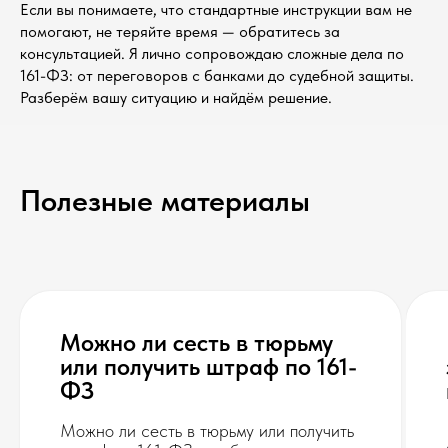
Если вы понимаете, что стандартные инструкции вам не
+7
помогают, не теряйте время — обратитесь за
консультацией. Я лично сопровождаю сложные дела по
Согласен на обработку данных (Политика)
161-ФЗ: от переговоров с банками до судебной защиты.
Разберём вашу ситуацию и найдём решение.
Оставить заявку
Полезные материалы
АДВОКАТ
НА ГЛАВНУЮ
ШУПИКОВ Е.В.
ОБ АДВОКАТЕ
РАЗБЛОКИРОВКА 115-ФЗ
ТЕЛЕФОН:
Можно ли сесть в тюрьму
КРАСНАЯ ЗОНА ЗСК
+7 (903) 500-16-61
или получить штраф по 161-
ЖЕЛТАЯ ЗОНА ЗСК
РАЗБЛОКИРОВКА 161-ФЗ
ФЗ
АДРЕС:
НАЛОГОВАЯ ЗАЩИТА
Москва,
Зоологическая 22
ОТЗЫВЫ И КЕЙСЫ
Можно ли сесть в тюрьму или получить
ВТОРОЕ МНЕНИЕ
Мы работаем пн.-пт. 10:00-19:00