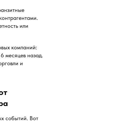
ранзитные
контрагентами.
етность или
овых компаний:
6 месяцев назад.
орговли и
от
ра
ых событий. Вот