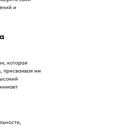
чений и
да
ии, которая
, присваивая им
высокий
инимает
льности,