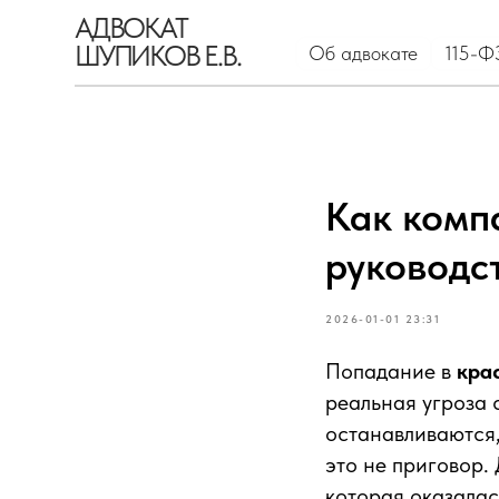
АДВОКАТ
ШУПИКОВ Е.В.
Об адвокате
115-ФЗ
Кр
Как комп
руководс
2026-01-01 23:31
Попадание в
кра
реальная угроза 
останавливаются,
это не приговор.
которая оказалас