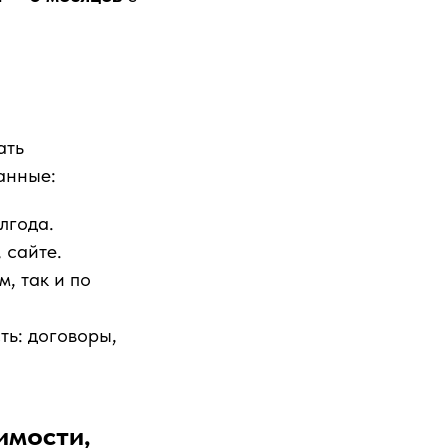
ать
анные:
лгода.
 сайте.
, так и по
ть: договоры,
имости,