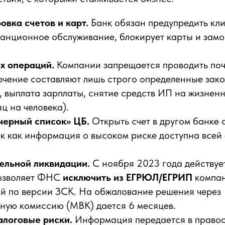
овка счетов и карт.
Банк обязан предупредить кли
танционное обслуживание, блокирует карты и зам
х операций.
Компании запрещается проводить по
ючение составляют лишь строго определенные зак
, выплата зарплаты, снятие средств ИП на жизнен
яц на человека).
черный список» ЦБ.
Открыть счет в другом банке 
ак как информация о высоком риске доступна все
ельной ликвидации.
С ноября 2023 года действуе
позволяет ФНС
исключить из ЕГРЮЛ/ЕГРИП
компан
й по версии ЗСК. На обжалование решения через
ную комиссию (МВК) дается 6 месяцев.
алоговые риски.
Информация передается в право