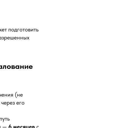
жет подготовить
разрешенных
жалование
чения (не
 через его
путь
чи —
6 месяцев
с