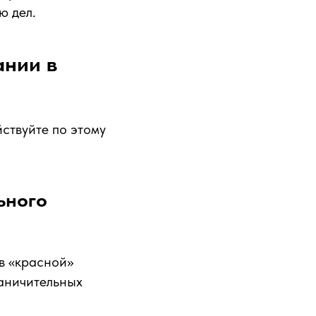
ю дел.
ании в
йствуйте по этому
ьного
в «красной»
раничительных