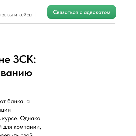
Связаться с адвокатом
не ЗСК:
ованию
от банка, а
ации
в курсе. Однако
й для компании,
оверить свой