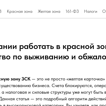
асная зона
Желтая зона
161-ФЗ
Налоги
Отзывы и кейсы
ании работать в красной зо
тво по выживанию и обжал
сную зону ЗСК
— это не просто «желтая карточка» 
существованию бизнеса. Счета блокируются, опер
 а налоговая и силовые структуры уже могут быть 
 Данная статья — это подробный алгоритм действи
ь в высокорисковой категории. Вы узнаете, как пр