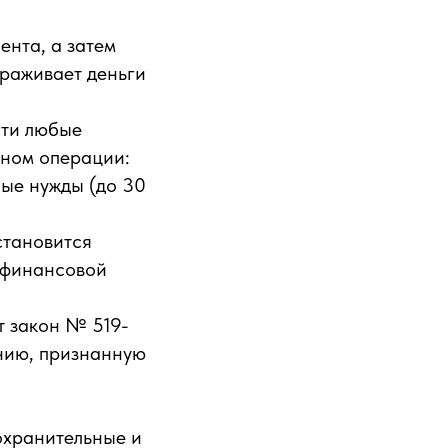
ента, а затем
ораживает деньги
чти любые
оном операции:
ные нужды (до 30
становится
й финансовой
т закон № 519-
ию, признанную
охранительные и