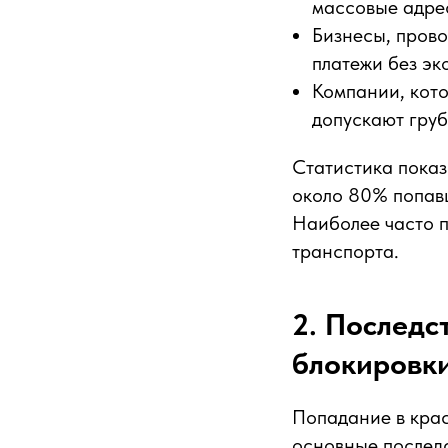
массовые адрес
Бизнесы, пров
платежи без эк
Компании, кото
допускают груб
Статистика показ
около 80% попавш
Наиболее часто п
транспорта.
2. Последс
блокировки
Попадание в крас
основные последс