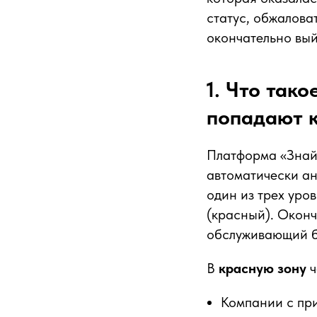
статус, обжалова
окончательно вый
1. Что так
попадают 
Платформа «Знай 
автоматически ан
один из трех уро
(красный). Окон
обслуживающий ба
В
красную зону
ч
Компании с при