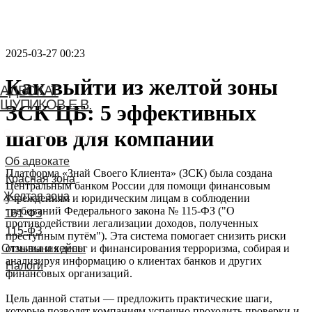
2025-03-27 00:23
Как выйти из желтой зоны
АДВОКАТ
ШУПИКОВ Е.В.
ЗСК ЦБ: 5 эффективных
шагов для компании
Связаться с адвокатом
Платформа «Знай Своего Клиента» (ЗСК) была создана
Центральным банком России для помощи финансовым
учреждениям и юридическим лицам в соблюдении
требований Федерального закона № 115-ФЗ ("О
противодействии легализации доходов, полученных
преступным путём"). Эта система помогает снизить риски
отмывания денег и финансирования терроризма, собирая и
анализируя информацию о клиентах банков и других
финансовых организаций.
Цель данной статьи — предложить практические шаги,
которые позволят компаниям успешно проходить проверки и