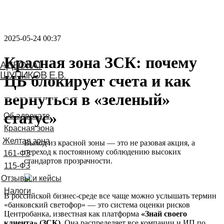
2025-05-24 00:37
Красная зона ЗСК: почему
АДВОКАТ
ШУПИКОВ Е.В.
ЦБ блокирует счета и как
вернуться в «зеленый»
Связаться с адвокатом
статус»
Выход из красной зоны — это не разовая акция, а
переход к постоянному соблюдению высоких
стандартов прозрачности.
В российской бизнес-среде все чаще можно услышать термин
«банковский светофор» — это система оценки рисков
Центробанка, известная как платформа
«Знай своего
клиента» (ЗСК)
. Она распределяет все компании и ИП по