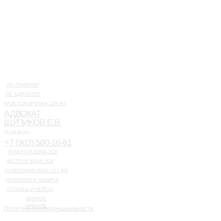
НА ГЛАВНУЮ
ОБ АДВОКАТЕ
РАЗБЛОКИРОВКА 115-ФЗ
АДВОКАТ
ШУПИКОВ Е.В.
ТЕЛЕФОН:
+7 (903) 500-16-61
КРАСНАЯ ЗОНА ЗСК
ЖЕЛТАЯ ЗОНА ЗСК
РАЗБЛОКИРОВКА 161-ФЗ
НАЛОГОВАЯ ЗАЩИТА
ОТЗЫВЫ И КЕЙСЫ
ВТОРОЕ
МНЕНИЕ
Политика конфиденциальности