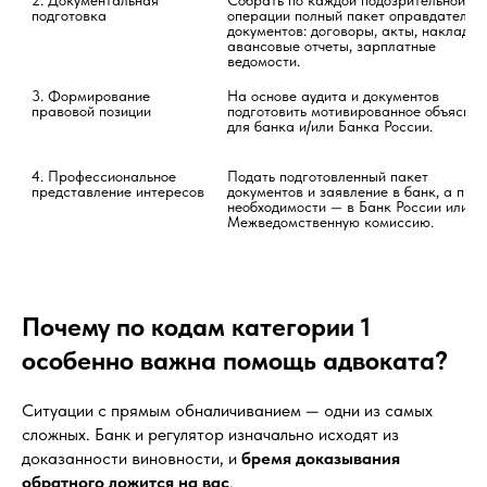
2. Документальная 
Собрать по каждой подозрительной 
подготовка
операции полный пакет оправдательны
документов: договоры, акты, накладные
авансовые отчеты, зарплатные 
ведомости.
3. Формирование 
На основе аудита и документов 
правовой позиции
подготовить мотивированное объяснени
для банка и/или Банка России.
4. Профессиональное 
Подать подготовленный пакет 
представление интересов
документов и заявление в банк, а при 
необходимости — в Банк России или 
Межведомственную комиссию.
Почему по кодам категории 1
особенно важна помощь адвоката?
Ситуации с прямым обналичиванием — одни из самых
сложных. Банк и регулятор изначально исходят из
доказанности виновности, и
бремя доказывания
обратного ложится на вас
.