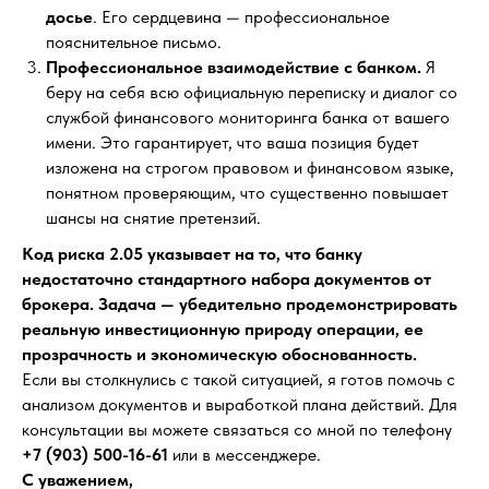
досье
. Его сердцевина — профессиональное
пояснительное письмо.
Профессиональное взаимодействие с банком.
Я
беру на себя всю официальную переписку и диалог со
службой финансового мониторинга банка от вашего
имени. Это гарантирует, что ваша позиция будет
изложена на строгом правовом и финансовом языке,
Оставьте заявку
понятном проверяющим, что существенно повышает
на консультацию
шансы на снятие претензий.
Напишите мне в мессенджер
Код риска 2.05 указывает на то, что банку
недостаточно стандартного набора документов от
брокера. Задача — убедительно продемонстрировать
Telegram
Mакс
WhatsApp
реальную инвестиционную природу операции, ее
прозрачность и экономическую обоснованность.
или укажите номер и я перезвоню
Если вы столкнулись с такой ситуацией, я готов помочь с
анализом документов и выработкой плана действий. Для
консультации вы можете связаться со мной по телефону
+7 (903) 500-16-61
или в мессенджере.
С уважением,