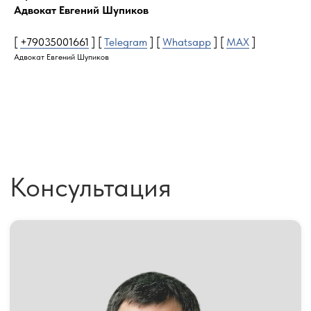
Адвокат Евгений Шупиков
+7
[
+79035001661
] [
Telegram
] [
Whatsapp
] [
MAX
]
Согласен на обработку данных (Политика)
Адвокат Евгений Шупиков
Оставить заявку
АДВОКАТ
НА ГЛАВНУЮ
ШУПИКОВ Е.В.
ОБ АДВОКАТЕ
РАЗБЛОКИРОВКА 115-ФЗ
ТЕЛЕФОН:
КРАСНАЯ ЗОНА ЗСК
+7 (903) 500-16-61
ЖЕЛТАЯ ЗОНА ЗСК
РАЗБЛОКИРОВКА 161-ФЗ
АДРЕС:
НАЛОГОВАЯ ЗАЩИТА
Москва,