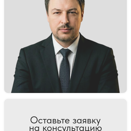
ОТЗЫВЫ И КЕЙСЫ
Зоологическая 22
Мы работаем пн.-пт. 10:00-19:00
ВТОРОЕ МНЕНИЕ
Шупиков Евгений Валерьевич
Адвокатская палата Московской области
Центральная Московская Коллегия Адвокатов
ОГРН/ИНН: 1147799016386 / 7703481276
Москва, Зоологическая 22
Реестр 50/10387
Политика конфиденциальности