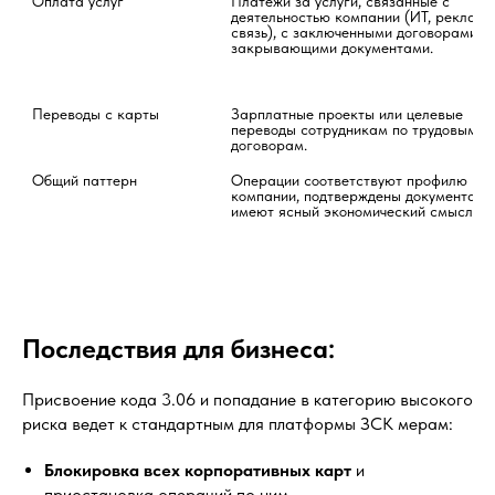
Оплата услуг
Платежи за услуги, связанные с 
деятельностью компании (ИТ, реклама,
связь), с заключенными договорами и 
закрывающими документами.
Переводы с карты
Зарплатные проекты или целевые 
переводы сотрудникам по трудовым 
договорам.
Общий паттерн
Операции соответствуют профилю 
компании, подтверждены документами 
имеют ясный экономический смысл.
Последствия для бизнеса:
Присвоение кода 3.06 и попадание в категорию высокого
риска ведет к стандартным для платформы ЗСК мерам:
Блокировка всех корпоративных карт
и
приостановка операций по ним.