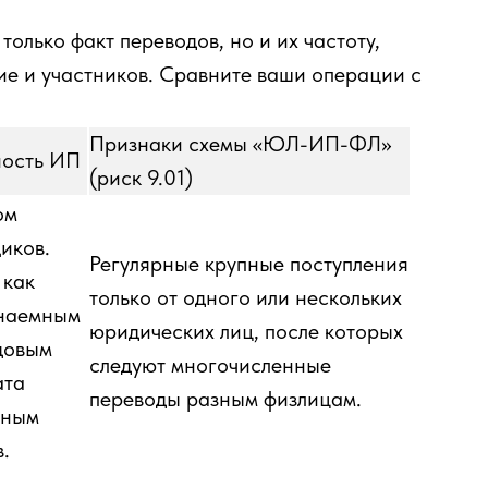
олько факт переводов, но и их частоту,
ие и участников. Сравните ваши операции с
Признаки схемы «ЮЛ-ИП-ФЛ»
ность ИП
(риск 9.01)
ом
иков.
Регулярные крупные поступления
 как
только от одного или нескольких
 наемным
юридических лиц, после которых
довым
следуют многочисленные
ата
переводы разным физлицам.
лным
.