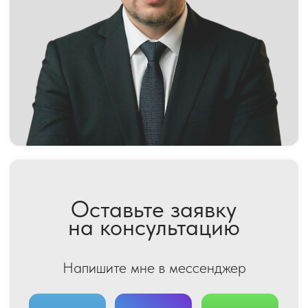
Шупиков Евгений Валерьевич
Адвокатская палата Московской области
Центральная Московская Коллегия Адвокатов
ОГРН/ИНН: 1147799016386 / 7703481276
Москва, Зоологическая 22
Реестр 50/10387
Политика конфиденциальности