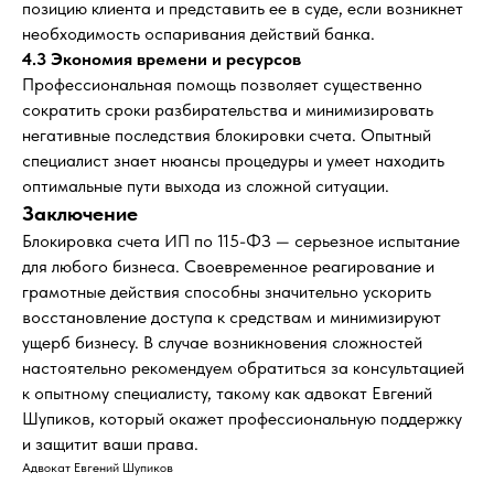
позицию клиента и представить ее в суде, если возникнет
необходимость оспаривания действий банка.
4.3 Экономия времени и ресурсов
Профессиональная помощь позволяет существенно
Оставьте заявку
сократить сроки разбирательства и минимизировать
на консультацию
негативные последствия блокировки счета. Опытный
специалист знает нюансы процедуры и умеет находить
Напишите мне в мессенджер
оптимальные пути выхода из сложной ситуации.
Заключение
Telegram
Mакс
WhatsApp
Блокировка счета ИП по 115-ФЗ — серьезное испытание
для любого бизнеса. Своевременное реагирование и
грамотные действия способны значительно ускорить
или укажите номер и я перезвоню
восстановление доступа к средствам и минимизируют
ущерб бизнесу. В случае возникновения сложностей
настоятельно рекомендуем обратиться за консультацией
к опытному специалисту, такому как адвокат Евгений
Шупиков, который окажет профессиональную поддержку
+7
и защитит ваши права.
Адвокат Евгений Шупиков
Согласен на обработку данных (Политика)