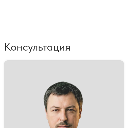
Оставить заявку
АДВОКАТ
НА ГЛАВНУЮ
ШУПИКОВ Е.В.
ОБ АДВОКАТЕ
РАЗБЛОКИРОВКА 115-ФЗ
ТЕЛЕФОН:
КРАСНАЯ ЗОНА ЗСК
+7 (903) 500-16-61
ЖЕЛТАЯ ЗОНА ЗСК
РАЗБЛОКИРОВКА 161-ФЗ
АДРЕС:
НАЛОГОВАЯ ЗАЩИТА
Москва,
ОТЗЫВЫ И КЕЙСЫ
Зоологическая 22
Мы работаем пн.-пт. 10:00-19:00
ВТОРОЕ МНЕНИЕ