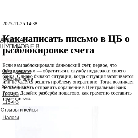
2025-11-25 14:38
Как написать письмо в ЦБ о
АДВОКАТ
ШУПИКОВ Е.В.
разблокировке счета
Связаться с адвокатом
Если вам заблокировали банковский счёт, первое, что
приходит на ум — обратиться в службу поддержки своего
банка. Однако бывают ситуации, когда ситуация затягивается
или не удаётся решить проблему оперативно. Тогда возникает
необходимость отправить обращение в Центральный Банк
России. Давайте разберём пошагово, как грамотно составить
такое письмо.