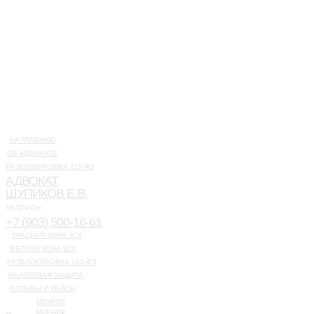
НА ГЛАВНУЮ
ОБ АДВОКАТЕ
РАЗБЛОКИРОВКА 115-ФЗ
АДВОКАТ
ШУПИКОВ Е.В.
ТЕЛЕФОН:
+7 (903) 500-16-61
КРАСНАЯ ЗОНА ЗСК
ЖЕЛТАЯ ЗОНА ЗСК
РАЗБЛОКИРОВКА 161-ФЗ
НАЛОГОВАЯ ЗАЩИТА
ОТЗЫВЫ И КЕЙСЫ
ВТОРОЕ
МНЕНИЕ