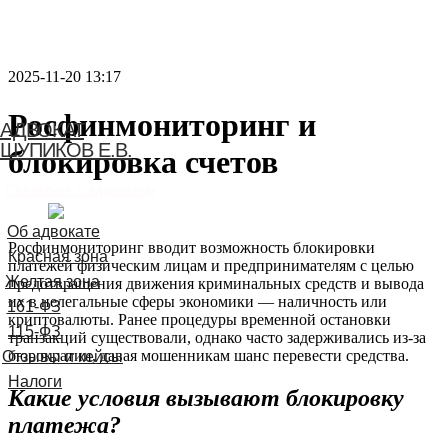
2025-11-20 13:17
Росфинмониторинг и
АДВОКАТ
ШУПИКОВ Е.В.
блокировка счетов
Связаться с адвокатом
Росфинмониторинг вводит возможность блокировки
платежей физическим лицам и предпринимателям с целью
предотвращения движения криминальных средств и вывода
их в нелегальные сферы экономики — наличность или
криптовалюты. Ранее процедуры временной остановки
транзакций существовали, однако часто задерживались из-за
бюрократии, давая мошенникам шанс перевести средства.
Какие условия вызывают блокировку
платежа?