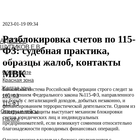
2023-01-19 09:34
Разблокировка счетов по 115-
АДВОКАТ
ШУПИКОВ Е.В.
ФЗ: судебная практика,
образцы жалоб, контакты
Связаться с адвокатом
МВК
Банковская система Российской Федерации строго следит за
соблюдением Федерального закона №115-ФЗ, направленного
на борьбу с легализацией доходов, добытых незаконно, и
финансированием террористической деятельности. Одним из
инструментов защиты выступает механизм блокировки
счетов юридических лиц и индивидуальных
предпринимателей, если возникнут сомнения относительно
благонадежности проводимых финансовых операций.
Однако многие владельцы бизнеса сталкиваются с