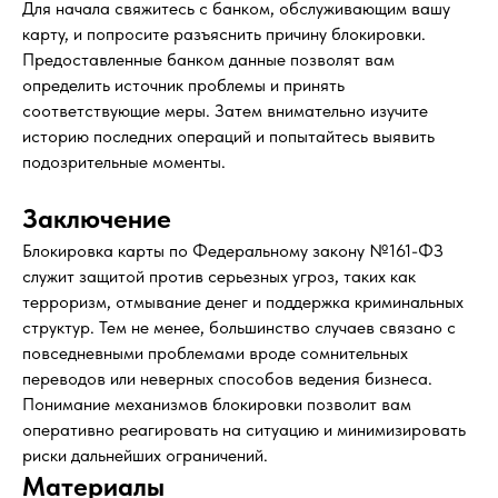
Для начала свяжитесь с банком, обслуживающим вашу
РАЗБЛОКИРОВКА 115-ФЗ
карту, и попросите разъяснить причину блокировки.
ТЕЛЕФОН:
КРАСНАЯ ЗОНА ЗСК
Предоставленные банком данные позволят вам
+7 (903) 500-16-61
ЖЕЛТАЯ ЗОНА ЗСК
определить источник проблемы и принять
РАЗБЛОКИРОВКА 161-ФЗ
соответствующие меры. Затем внимательно изучите
АДРЕС:
историю последних операций и попытайтесь выявить
НАЛОГОВАЯ ЗАЩИТА
Москва,
подозрительные моменты.
ОТЗЫВЫ И КЕЙСЫ
Зоологическая 22
Мы работаем пн.-пт. 10:00-19:00
ВТОРОЕ МНЕНИЕ
Заключение
Блокировка карты по Федеральному закону №161-ФЗ
Шупиков Евгений Валерьевич
Адвокатская палата Московской области
служит защитой против серьезных угроз, таких как
Центральная Московская Коллегия Адвокатов
ОГРН/ИНН: 1147799016386 / 7703481276
терроризм, отмывание денег и поддержка криминальных
Москва, Зоологическая 22
структур. Тем не менее, большинство случаев связано с
Реестр 50/10387
повседневными проблемами вроде сомнительных
переводов или неверных способов ведения бизнеса.
Политика конфиденциальности
Понимание механизмов блокировки позволит вам
оперативно реагировать на ситуацию и минимизировать
риски дальнейших ограничений.
Материалы