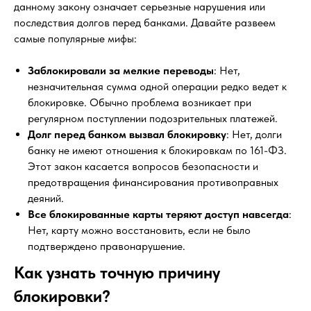
данному закону означает серьезные нарушения или
последствия долгов перед банками. Давайте развеем
или укажите номер и я перезвоню
самые популярные мифы:
Заблокировали за мелкие переводы
: Нет,
незначительная сумма одной операции редко ведет к
блокировке. Обычно проблема возникает при
+7
регулярном поступлении подозрительных платежей.
Долг перед банком вызвал блокировку
: Нет, долги
банку не имеют отношения к блокировкам по 161-ФЗ.
Согласен на обработку данных (Политика)
Этот закон касается вопросов безопасности и
предотвращения финансирования противоправных
Оставить заявку
деяний.
Все блокированные карты теряют доступ навсегда
:
Нет, карту можно восстановить, если не было
подтверждено правонарушение.
Как узнать точную причину
АДВОКАТ
НА ГЛАВНУЮ
блокировки?
ШУПИКОВ Е.В.
ОБ АДВОКАТЕ