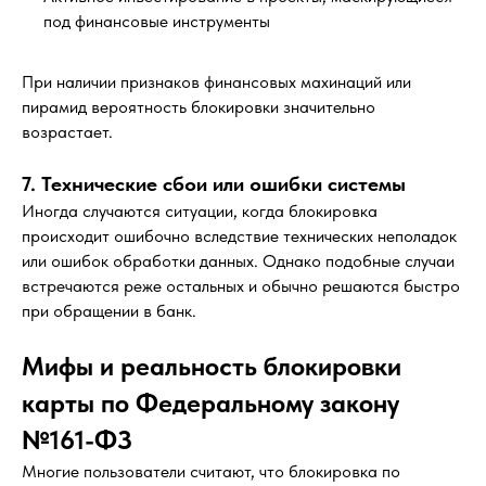
под финансовые инструменты
При наличии признаков финансовых махинаций или
пирамид вероятность блокировки значительно
возрастает.
7. Технические сбои или ошибки системы
Иногда случаются ситуации, когда блокировка
происходит ошибочно вследствие технических неполадок
или ошибок обработки данных. Однако подобные случаи
встречаются реже остальных и обычно решаются быстро
при обращении в банк.
Оставьте заявку
на консультацию
Мифы и реальность блокировки
карты по Федеральному закону
Напишите мне в мессенджер
№161-ФЗ
Telegram
Mакс
WhatsApp
Многие пользователи считают, что блокировка по