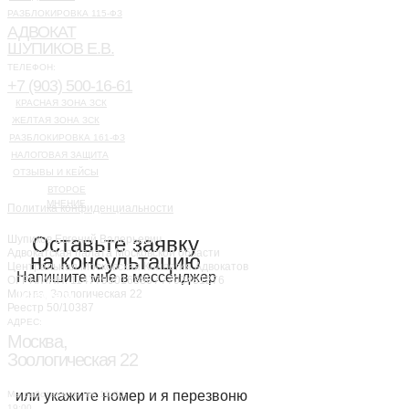
РАЗБЛОКИРОВКА 115-ФЗ
АДВОКАТ
ШУПИКОВ Е.В.
ТЕЛЕФОН:
+7 (903) 500-16-61
КРАСНАЯ ЗОНА ЗСК
ЖЕЛТАЯ ЗОНА ЗСК
РАЗБЛОКИРОВКА 161-ФЗ
НАЛОГОВАЯ ЗАЩИТА
ОТЗЫВЫ И КЕЙСЫ
ВТОРОЕ
МНЕНИЕ
Политика конфиденциальности
Оставьте заявку
Шупиков Евгений Валерьевич
Адвокатская палата Московской области
на консультацию
Центральная Московская Коллегия Адвокатов
Напишите мне в мессенджер
ОГРН/ИНН: 1147799016386 / 7703481276
Telegram
Москва, Зоологическая 22
Реестр 50/10387
АДРЕС:
Москва,
Mакс
Зоологическая 22
или укажите номер и я перезвоню
Мы работаем пн.-пт. 10:00-
19:00