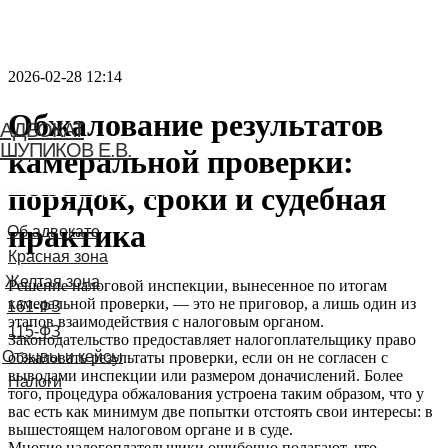
2026-02-28 12:14
Обжалование результатов
АДВОКАТ
ШУПИКОВ Е.В.
камеральной проверки:
порядок, сроки и судебная
Связаться с адвокатом
практика
Решение налоговой инспекции, вынесенное по итогам
камеральной проверки, — это не приговор, а лишь один из
этапов взаимодействия с налоговым органом.
Законодательство предоставляет налогоплательщику право
обжаловать результаты проверки, если он не согласен с
выводами инспекции или размером доначислений. Более
того, процедура обжалования устроена таким образом, что у
вас есть как минимум две попытки отстоять свои интересы: в
вышестоящем налоговом органе и в суде.
Многие налогоплательщики ошибочно полагают, что