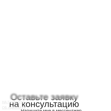
Оставьте заявку
на консультацию
НА ГЛАВНУЮ
ОБ АДВОКАТЕ
Напишите мне в мессенджер