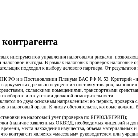
 контрагента
чевых инструментов управления налоговыми рисками, позволяю
й налоговой выгоды. В рамках налоговых проверок налоговые о
лательщик подходил к выбору делового партнера. От результато
.1 НК РФ и в Постановлении Пленума ВАС РФ № 53. Критерий «и
 в документах, реально осуществил поставку товаров, выполнил 
редствами, складскими помещениями, транспортными средствами
нтообороте и отсутствии должной осмотрительности.
вляется по двум основным направлениям: во-первых, проверка са
ия в налоговый орган. К числу обстоятельств, которые должны 
постановки на налоговый учет (проверка по ЕГРЮЛ/ЕГРИП);
делки (наличие заявленных ОКВЭД, необходимых лицензий и доп
м времени, места нахождения имущества, объема материальных и
 что контрагент является «массовым» руководителем или учреди