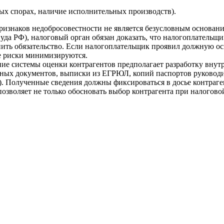
ных спорах, наличие исполнительных производств).
признаков недобросовестности не является безусловным основан
уда РФ), налоговый орган обязан доказать, что налогоплательщ
ить обязательство. Если налогоплательщик проявил должную осм
ые риски минимизируются.
вание системы оценки контрагентов предполагает разработку вну
ных документов, выписки из ЕГРЮЛ, копий паспортов руководит
. Полученные сведения должны фиксироваться в досье контраген
зволяет не только обосновать выбор контрагента при налоговой 