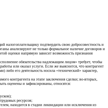
щий налогоплательщику подтвердить свою добросовестность и
рганы анализируют не только формальное наличие договоров и
в этой оценки напрямую зависит возможность признания
сполнение обязательства надлежащим лицом» требует, чтобы
работы или оказал услуги. Если же выяснится, что контрагент
) либо его деятельность носила «технический» характер,
мого контрагента на этапе заключения сделки; во-вторых,
быть оценены и зафиксированы, относятся:
усков);
 трудовых ресурсов;
телем, находится в стадии ликвидации или исключения из