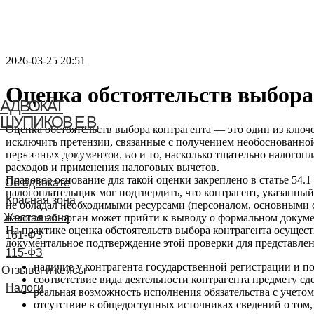
2026-03-25 20:51
Оценка обстоятельств выбора
АДВОКАТ
ШУПИКОВ Е.В.
Оценка обстоятельств выбора контрагента — это один из клю
исключить претензии, связанные с получением необоснованно
первичных документов, но и то, насколько тщательно налогоп
Связаться с адвокатом
расходов и применения налоговых вычетов.
Правовое основание для такой оценки закреплено в статье 54
Об адвокате
налогоплательщик мог подтвердить, что контрагент, указанный
Красная зона
не обладал необходимыми ресурсами (персоналом, основными с
налоговый орган может прийти к выводу о формальном докуме
Желтая зона
На практике оценка обстоятельств выбора контрагента осущест
161-ФЗ
документальное подтверждение этой проверки для представлен
115-ФЗ
наличие у контрагента государственной регистрации и 
Отзывы и кейсы
соответствие вида деятельности контрагента предмету с
Налоги
реальная возможность исполнения обязательства с учето
отсутствие в общедоступных источниках сведений о том,