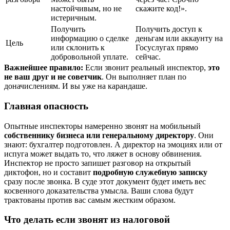
настойчивым, но не
скажите код!».
истеричным.
Получить
Получить доступ к
информацию о сделке
деньгам или аккаунту на
Цель
или склонить к
Госуслугах прямо
добровольной уплате.
сейчас.
Важнейшее правило:
Если звонит реальный инспектор,
это
не ваш друг и не советчик
. Он выполняет план по
доначислениям. И вы уже на карандаше.
Главная опасность
Опытные инспекторы намеренно звонят на мобильный
собственнику бизнеса или генеральному директору
. Они
знают: бухгалтер подготовлен. А директор на эмоциях или от
испуга может выдать то, что ляжет в основу обвинения.
Инспектор не просто запишет разговор на открытый
диктофон, но и составит
подробную служебную записку
сразу после звонка. В суде этот документ будет иметь вес
косвенного доказательства умысла. Ваши слова будут
трактованы против вас самым жестким образом.
Что делать если звонят из налоговой