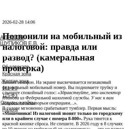
2026-02-28 14:06
Позвонили на мобильный из
АДВОКАТ
ШУПИКОВ Е.В.
налоговой: правда или
развод? (камеральная
Связаться с адвокатом
проверка)
Звонит телефон. На экране высвечивается незнакомый
федеральный мобильный номер. Вы поднимаете трубку и
слышите спокойный голос:
«Здравствуйте, это инспектор
Иванова из Федеральной налоговой службы. У нас к вам
вопросы по некоторым операциям…»
.
В голове мгновенно срабатывает тумблер. Первая мысль:
«Мошенники! Из налоговой звонят только по городскому
или в крайнем случае с номера 8-800».
Рука тянется к
красной кнопке сброса. Не спешите. В 2026 году в 8 случаях
из 10 звонок на мобильный от «налоговика» — это не развод,