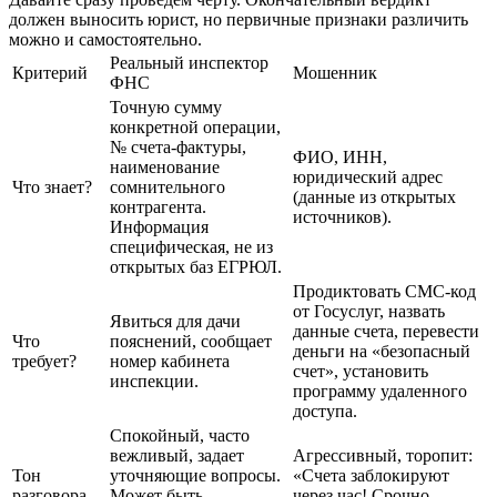
должен выносить юрист, но первичные признаки различить
можно и самостоятельно.
Реальный инспектор
Критерий
Мошенник
ФНС
Точную сумму
конкретной операции,
№ счета-фактуры,
ФИО, ИНН,
наименование
юридический адрес
Что знает?
сомнительного
(данные из открытых
контрагента.
источников).
Информация
специфическая, не из
открытых баз ЕГРЮЛ.
Продиктовать СМС-код
от Госуслуг, назвать
Явиться для дачи
данные счета, перевести
Что
пояснений, сообщает
деньги на «безопасный
требует?
номер кабинета
счет», установить
инспекции.
программу удаленного
доступа.
Спокойный, часто
вежливый, задает
Агрессивный, торопит:
Тон
уточняющие вопросы.
«Счета заблокируют
разговора
Может быть
через час! Срочно