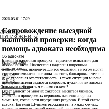
2026-03-01 17:29
Сопровождение выездной
АДВОКАТ
ШУПИКОВ Е.В.
налоговой проверки: когда
помощь адвоката необходима
Связаться с адвокатом
Выездная налоговая проверка – серьезное испытание для
любого бизнеса. Инспекторы наделены широкими
полномочиями, процедура длится месяцами, а итогом могут
стать многомиллионные доначисления, блокировка счетов и
даже уголовная ответственность. В такой ситуации многие
предприниматели задаются вопросом: нужен ли им адвокат
или можно справиться своими силами?
Ответ зависит от многих факторов: масштаба бизнеса,
сложности проверяемых периодов, наличия спорных
моментов, готовности внутренних ресурсов. В этой статье
адвокат Евгений Шупиков рассказывает, в каких случаях
сопровождение выездной налоговой проверки адвокатом