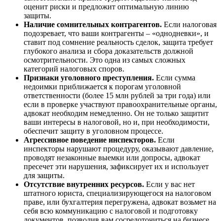
оценит риски и предложит оптимальную линию
защиты.
Наличие сомнительных контрагентов.
Если налоговая
подозревает, что ваши контрагенты – «однодневки», и
ставит под сомнение реальность сделок, защита требует
глубокого анализа и сбора доказательств должной
осмотрительности. Это одна из самых сложных
категорий налоговых споров.
Признаки уголовного преступления.
Если сумма
недоимки приближается к порогам уголовной
ответственности (более 15 млн рублей за три года) или
если в проверке участвуют правоохранительные органы,
адвокат необходим немедленно. Он не только защитит
ваши интересы в налоговой, но и, при необходимости,
обеспечит защиту в уголовном процессе.
Агрессивное поведение инспекторов.
Если
инспекторы нарушают процедуру, оказывают давление,
проводят незаконные выемки или допросы, адвокат
пресечет эти нарушения, зафиксирует их и использует
для защиты.
Отсутствие внутренних ресурсов.
Если у вас нет
штатного юриста, специализирующегося на налоговом
праве, или бухгалтерия перегружена, адвокат возьмет на
себя всю коммуникацию с налоговой и подготовку
документов, позволив вам сосредоточиться на бизнесе.