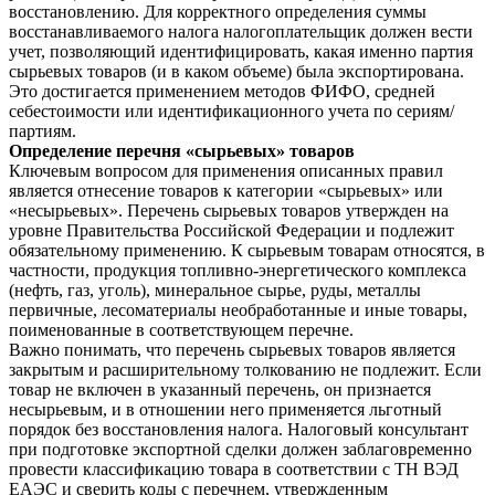
восстановлению. Для корректного определения суммы
восстанавливаемого налога налогоплательщик должен вести
учет, позволяющий идентифицировать, какая именно партия
сырьевых товаров (и в каком объеме) была экспортирована.
Это достигается применением методов ФИФО, средней
себестоимости или идентификационного учета по сериям/
партиям.
Определение перечня «сырьевых» товаров
Ключевым вопросом для применения описанных правил
является отнесение товаров к категории «сырьевых» или
«несырьевых». Перечень сырьевых товаров утвержден на
уровне Правительства Российской Федерации и подлежит
обязательному применению. К сырьевым товарам относятся, в
частности, продукция топливно-энергетического комплекса
(нефть, газ, уголь), минеральное сырье, руды, металлы
первичные, лесоматериалы необработанные и иные товары,
поименованные в соответствующем перечне.
Важно понимать, что перечень сырьевых товаров является
закрытым и расширительному толкованию не подлежит. Если
товар не включен в указанный перечень, он признается
несырьевым, и в отношении него применяется льготный
порядок без восстановления налога. Налоговый консультант
при подготовке экспортной сделки должен заблаговременно
провести классификацию товара в соответствии с ТН ВЭД
ЕАЭС и сверить коды с перечнем, утвержденным